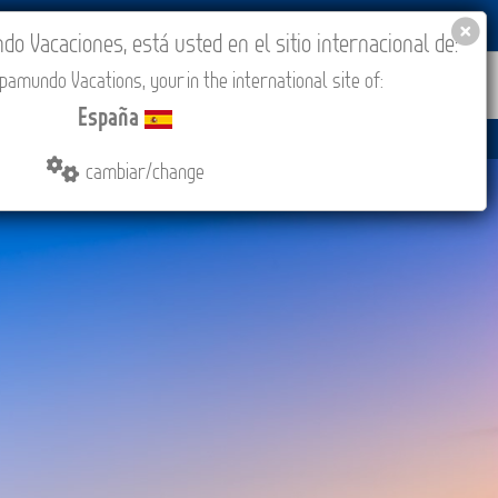
BLOG
ACADEMIA
ACCESO AGENCIAS
España
 Vacaciones, está usted en el sitio internacional de:
amundo Vacations, your in the international site of:
IONES
COMPRAR
CONTACTO
MÁS
España
cambiar/change