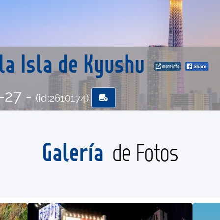
la Isla de Kyushu
more info
-27 -
(id:2610174)
Galería
de Fotos