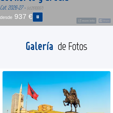
Cat. 2026-27 -
(id:2610007)
CONTACTO
937 €
desde
more info
MÁS
Galería
de Fotos