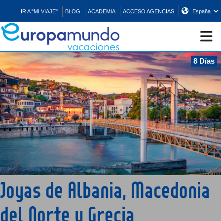
IR A "MI VIAJE"
BLOG
ACADEMIA
ACCESO AGENCIAS
España
8 Días
CRUCEROS
EUROPA
ASIA
ORIENTE
Joyas de Albania, Macedonia
PROMOCIONES
del Norte y Grecia
COMPRAR