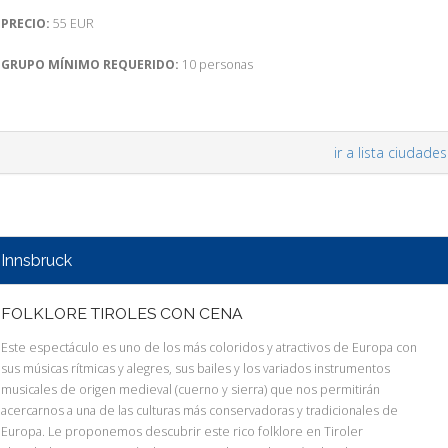
PRECIO:
55 EUR
GRUPO MÍNIMO REQUERIDO:
10 personas
ir a lista ciudades
Innsbruck
FOLKLORE TIROLES CON CENA
Este espectáculo es uno de los más coloridos y atractivos de Europa con
sus músicas rítmicas y alegres, sus bailes y los variados instrumentos
musicales de origen medieval (cuerno y sierra) que nos permitirán
acercarnos a una de las culturas más conservadoras y tradicionales de
Europa. Le proponemos descubrir este rico folklore en Tiroler