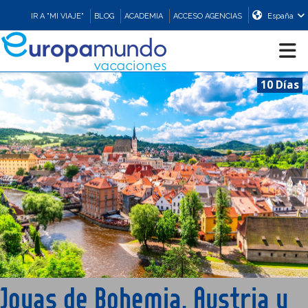
IR A "MI VIAJE"
BLOG
ACADEMIA
ACCESO AGENCIAS
España
10 Días
CRUCEROS
EUROPA
ASIA
ORIENTE
PROMOCIONES
Joyas de Bohemia, Austria y
COMPRAR