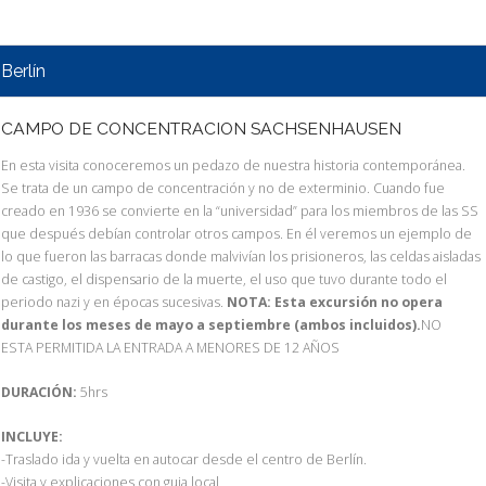
Berlín
CAMPO DE CONCENTRACION SACHSENHAUSEN
En esta visita conoceremos un pedazo de nuestra historia contemporánea.
Se trata de un campo de concentración y no de exterminio. Cuando fue
creado en 1936 se convierte en la “universidad” para los miembros de las SS
que después debían controlar otros campos. En él veremos un ejemplo de
lo que fueron las barracas donde malvivían los prisioneros, las celdas aisladas
de castigo, el dispensario de la muerte, el uso que tuvo durante todo el
periodo nazi y en épocas sucesivas.
NOTA: Esta excursión no opera
durante los meses de mayo a septiembre (ambos incluidos).
NO
ESTA PERMITIDA LA ENTRADA A MENORES DE 12 AÑOS
DURACIÓN:
5hrs
INCLUYE:
-Traslado ida y vuelta en autocar desde el centro de Berlín.
-Visita y explicaciones con guia local