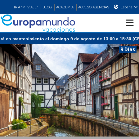
IR A "MI VIAJE"
BLOG
ACADEMIA
ACCESO AGENCIAS
España
en mantenimiento el domingo 9 de agosto de 13:00 a 15:30 (CEST/M
CRUCEROS
9 Días
EUROPA
ASIA
ORIENTE
PROMOCIONES
COMPRAR