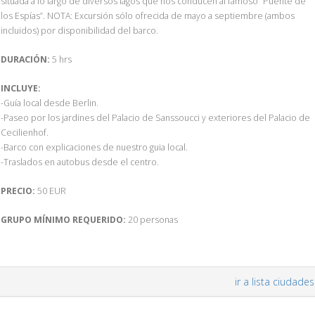
situada a lo largo de diversos lagos que nos conducen al famoso “Puente de
los Espías”. NOTA: Excursión sólo ofrecida de mayo a septiembre (ambos
incluidos) por disponibilidad del barco.
DURACIÓN:
5 hrs
INCLUYE:
-Guía local desde Berlin.
-Paseo por los jardines del Palacio de Sanssoucci y exteriores del Palacio de
Cecilienhof.
-Barco con explicaciones de nuestro guia local.
-Traslados en autobus desde el centro.
PRECIO:
50 EUR
GRUPO MÍNIMO REQUERIDO:
20 personas
ir a lista ciudades