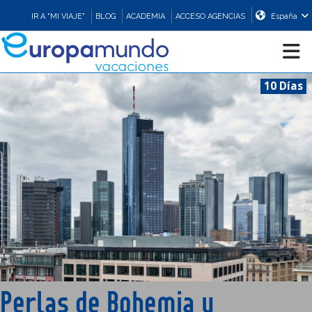
IR A "MI VIAJE"
BLOG
ACADEMIA
ACCESO AGENCIAS
España
10 Días
CRUCEROS
EUROPA
ASIA
ORIENTE
PROMOCIONES
Perlas de Bohemia y
COMPRAR