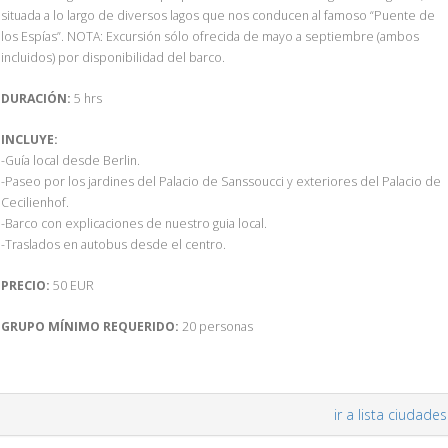
situada a lo largo de diversos lagos que nos conducen al famoso “Puente de
los Espías”. NOTA: Excursión sólo ofrecida de mayo a septiembre (ambos
incluidos) por disponibilidad del barco.
DURACIÓN:
5 hrs
INCLUYE:
-Guía local desde Berlin.
-Paseo por los jardines del Palacio de Sanssoucci y exteriores del Palacio de
Cecilienhof.
-Barco con explicaciones de nuestro guia local.
-Traslados en autobus desde el centro.
PRECIO:
50 EUR
GRUPO MÍNIMO REQUERIDO:
20 personas
ir a lista ciudades