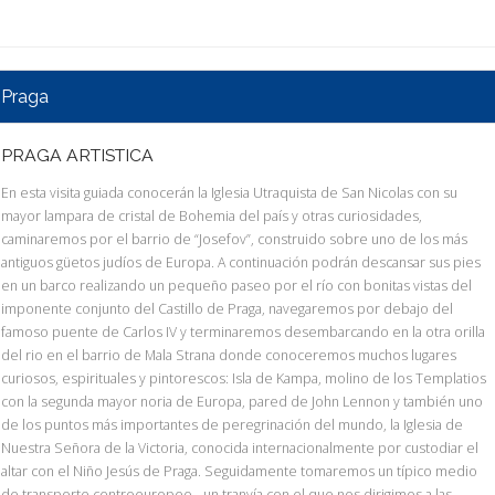
Praga
PRAGA ARTISTICA
En esta visita guiada conocerán la Iglesia Utraquista de San Nicolas con su
mayor lampara de cristal de Bohemia del país y otras curiosidades,
caminaremos por el barrio de “Josefov”, construido sobre uno de los más
antiguos güetos judíos de Europa. A continuación podrán descansar sus pies
en un barco realizando un pequeño paseo por el río con bonitas vistas del
imponente conjunto del Castillo de Praga, navegaremos por debajo del
famoso puente de Carlos IV y terminaremos desembarcando en la otra orilla
del rio en el barrio de Mala Strana donde conoceremos muchos lugares
curiosos, espirituales y pintorescos: Isla de Kampa, molino de los Templatios
con la segunda mayor noria de Europa, pared de John Lennon y también uno
de los puntos más importantes de peregrinación del mundo, la Iglesia de
Nuestra Señora de la Victoria, conocida internacionalmente por custodiar el
altar con el Niño Jesús de Praga. Seguidamente tomaremos un típico medio
de transporte centroeuropeo - un tranvía con el que nos dirigimos a las