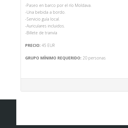
-Paseo en barco por el río Moldava.
-Una bebida a bordo.
-Servicio guía local.
-Auriculares incluidos.
-Billete de tranvía
PRECIO:
45 EUR
GRUPO MÍNIMO REQUERIDO:
20 personas