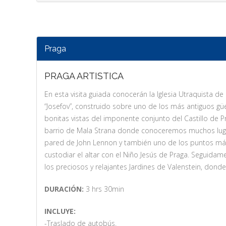
Praga
PRAGA ARTISTICA
En esta visita guiada conocerán la Iglesia Utraquista 
“Josefov”, construido sobre uno de los más antiguos g
bonitas vistas del imponente conjunto del Castillo de 
barrio de Mala Strana donde conoceremos muchos lugare
pared de John Lennon y también uno de los puntos más 
custodiar el altar con el Niño Jesús de Praga. Seguid
los preciosos y relajantes Jardines de Valenstein, don
DURACIÓN:
3 hrs 30min
INCLUYE:
-Traslado de autobús.