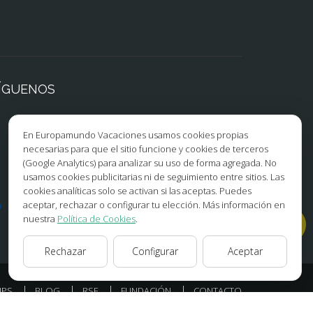
ÍGUENOS
Facebook
Instagram
En Europamundo Vacaciones usamos cookies propias
necesarias para que el sitio funcione y cookies de terceros
X/Twitter
TikTok
(Google Analytics) para analizar su uso de forma agregada. No
usamos cookies publicitarias ni de seguimiento entre sitios. Las
Blog
Youtube
cookies analíticas solo se activan si las aceptas. Puedes
aceptar, rechazar o configurar tu elección. Más información en
Opiniones
Pinterest
nuestra
Política de Cookies
.
Rechazar
Configurar
Aceptar
IPS
BLOG
RSE
FUNDACIÓN
CONTACTO
AD
POLÍTICA DE COOKIES
CONFIGURAR COOKIES