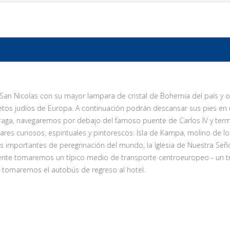
de San Nicolas con su mayor lampara de cristal de Bohemia del país y 
üetos judíos de Europa. A continuación podrán descansar sus pies en
Praga, navegaremos por debajo del famoso puente de Carlos IV y term
s curiosos, espirituales y pintorescos: Isla de Kampa, molino de l
importantes de peregrinación del mundo, la Iglesia de Nuestra Señor
amente tomaremos un típico medio de transporte centroeuropeo - un tr
de tomaremos el autobús de regreso al hotel.