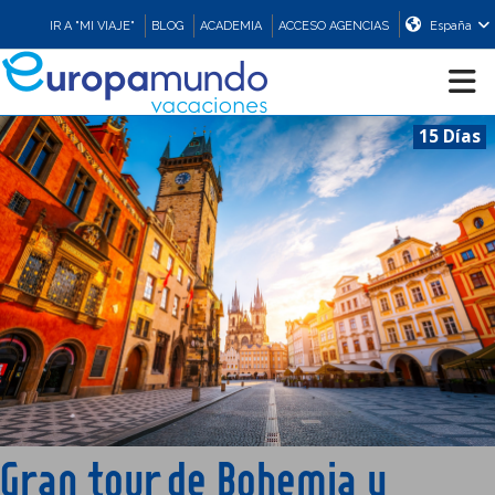
IR A "MI VIAJE"
BLOG
ACADEMIA
ACCESO AGENCIAS
España
15 Días
CRUCEROS
EUROPA
ASIA
ORIENTE
PROMOCIONES
Gran tour de Bohemia y
COMPRAR