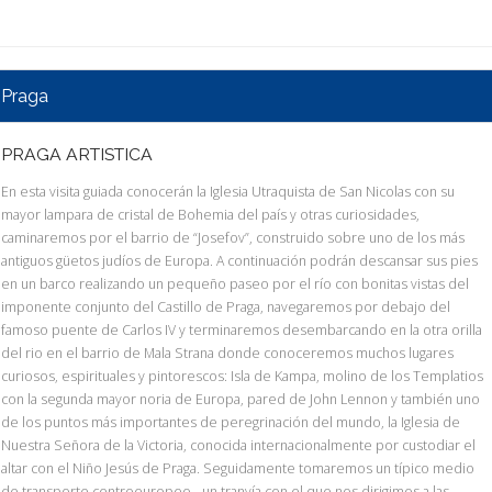
Praga
PRAGA ARTISTICA
En esta visita guiada conocerán la Iglesia Utraquista de San Nicolas con su
mayor lampara de cristal de Bohemia del país y otras curiosidades,
caminaremos por el barrio de “Josefov”, construido sobre uno de los más
antiguos güetos judíos de Europa. A continuación podrán descansar sus pies
en un barco realizando un pequeño paseo por el río con bonitas vistas del
imponente conjunto del Castillo de Praga, navegaremos por debajo del
famoso puente de Carlos IV y terminaremos desembarcando en la otra orilla
del rio en el barrio de Mala Strana donde conoceremos muchos lugares
curiosos, espirituales y pintorescos: Isla de Kampa, molino de los Templatios
con la segunda mayor noria de Europa, pared de John Lennon y también uno
de los puntos más importantes de peregrinación del mundo, la Iglesia de
Nuestra Señora de la Victoria, conocida internacionalmente por custodiar el
altar con el Niño Jesús de Praga. Seguidamente tomaremos un típico medio
de transporte centroeuropeo - un tranvía con el que nos dirigimos a las