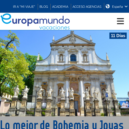
IR A "MI VIAJE"
BLOG
ACADEMIA
ACCESO AGENCIAS
España
11 Días
CRUCEROS
EUROPA
ASIA
ORIENTE
PROMOCIONES
Lo mejor de Bohemia y Joyas
COMPRAR