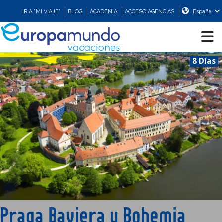
IR A "MI VIAJE"
BLOG
ACADEMIA
ACCESO AGENCIAS
España
8 Días
CRUCEROS
EUROPA
ASIA
ORIENTE
PROMOCIONES
Praga Baviera y Bohemia
COMPRAR