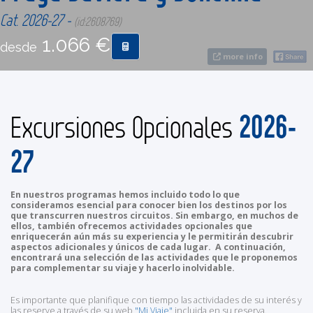
Cat. 2026-27 -
(id:2608769)
CONTACTO
1.066 €
desde
more info
MÁS
2026-
Excursiones Opcionales
27
En nuestros programas hemos incluido todo lo que
consideramos esencial para conocer bien los destinos por los
que transcurren nuestros circuitos. Sin embargo, en muchos de
ellos, también ofrecemos actividades opcionales que
enriquecerán aún más su experiencia y le permitirán descubrir
aspectos adicionales y únicos de cada lugar. A continuación,
encontrará una selección de las actividades que le proponemos
para complementar su viaje y hacerlo inolvidable.
Es importante que planifique con tiempo las actividades de su interés y
las reserve a través de su web
"Mi Viaje"
incluida en su reserva.