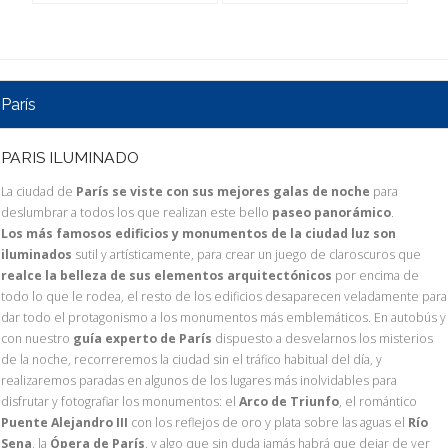
París
PARIS ILUMINADO
La ciudad de
París se viste con sus mejores galas de noche
para
deslumbrar a todos los que realizan este bello
paseo panorámico
.
Los más famosos edificios y monumentos de la ciudad luz son
iluminados
sutil y artísticamente, para crear un juego de claroscuros que
realce la belleza de sus elementos arquitectónicos
por encima de
todo lo que le rodea, el resto de los edificios desaparecen veladamente para
dar todo el protagonismo a los monumentos más emblemáticos. En autobús y
con nuestro
guía experto de París
dispuesto a desvelarnos los misterios
de la noche, recorreremos la ciudad sin el tráfico habitual del día, y
realizaremos paradas en algunos de los lugares más inolvidables para
disfrutar y fotografiar los monumentos: el
Arco de Triunfo
, el romántico
Puente Alejandro III
con los reflejos de oro y plata sobre las aguas el
Río
Sena
, la
Ópera de París
, y algo que sin duda jamás habrá que dejar de ver