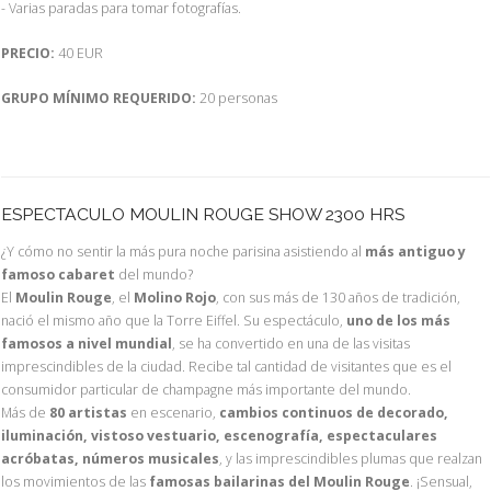
- Varias paradas para tomar fotografías.
PRECIO:
40 EUR
GRUPO MÍNIMO REQUERIDO:
20 personas
ESPECTACULO MOULIN ROUGE SHOW 2300 HRS
¿Y cómo no sentir la más pura noche parisina asistiendo al
más antiguo y
famoso cabaret
del mundo?
El
Moulin Rouge
, el
Molino Rojo
, con sus más de 130 años de tradición,
nació el mismo año que la Torre Eiffel. Su espectáculo,
uno de los más
famosos a nivel mundial
, se ha convertido en una de las visitas
imprescindibles de la ciudad. Recibe tal cantidad de visitantes que es el
consumidor particular de champagne más importante del mundo.
Más de
80 artistas
en escenario,
cambios continuos de decorado,
iluminación, vistoso vestuario, escenografía, espectaculares
acróbatas, números musicales
, y las imprescindibles plumas que realzan
los movimientos de las
famosas bailarinas del Moulin Rouge
. ¡Sensual,