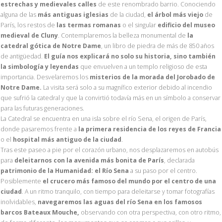
estrechas y medievales calles
de este renombrado barrio. Conociendo
alguna de las
más antiguas iglesias
de la ciudad,
el árbol más viejo
de
París, los restos de
las termas romanas
o el singular
edificio del museo
medieval de Cluny
. Contemplaremos la belleza monumental de
la
catedral gótica de Notre Dame
, un libro de piedra de más de 850 años
de antigüedad.
El guía nos explicará no solo su historia, sino también
la simbología y leyendas
que envuelven a un templo religioso de esta
importancia. Desvelaremos los
misterios de la morada del Jorobado de
Notre Dame.
La visita será solo a su magnífico exterior debido al incendio
que sufrió la catedral y que la convirtió todavía más en un símbolo a conservar
para las futuras generaciones.
La Catedral se encuentra en una isla sobre el río Sena, el origen de París,
donde pasaremos frente a
la primera residencia de los reyes de Francia
o el
hospital más antiguo de la ciudad
.
Tras este paseo a pie por el corazón urbano, nos desplazaremos en autobús
para
deleitarnos con la avenida más bonita de París
, declarada
patrimonio de la Humanidad: el Río Sena
a su paso por el centro.
Posiblemente
el crucero más famoso del mundo por el centro de una
ciudad
. A un ritmo tranquilo, con tiempo para deleitarse y tomar fotografías
inolvidables,
navegaremos las aguas del río Sena en los famosos
barcos Bateaux Mouche,
observando con otra perspectiva, con otro ritmo,