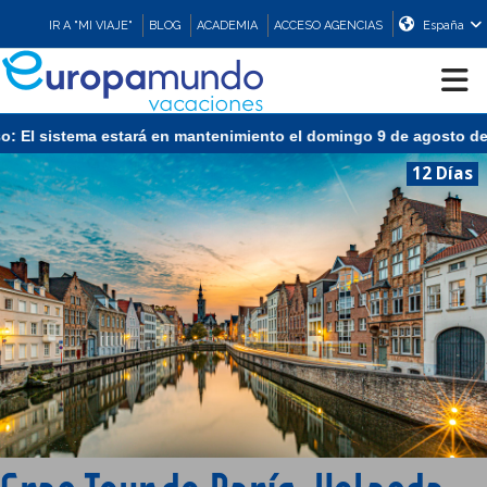
IR A "MI VIAJE"
BLOG
ACADEMIA
ACCESO AGENCIAS
España
sistema estará en mantenimiento el domingo 9 de agosto de 13:00 
CRUCEROS
12 Días
EUROPA
ASIA
ORIENTE
PROMOCIONES
COMPRAR