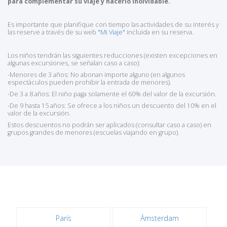
para complementar su viaje y hacerlo inolvidable.
Es importante que planifique con tiempo las actividades de su interés y
las reserve a través de su web
"Mi Viaje"
incluida en su reserva.
Los niños tendrán las siguientes reducciones (existen excepciones en
algunas excursiones, se señalan caso a caso):
-Menores de 3 años: No abonan importe alguno (en algunos
espectáculos pueden prohibir la entrada de menores).
-De 3 a 8 años: El niño paga solamente el 60% del valor de la excursión.
-De 9 hasta 15 años: Se ofrece a los niños un descuento del 10% en el
valor de la excursión.
Estos descuentos no podrán ser aplicados (consultar caso a caso) en
grupos grandes de menores (escuelas viajando en grupo).
París
Ámsterdam