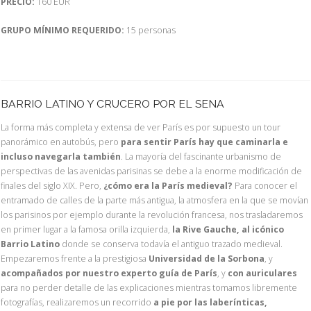
PRECIO:
160 EUR
GRUPO MÍNIMO REQUERIDO:
15 personas
BARRIO LATINO Y CRUCERO POR EL SENA
La forma más completa y extensa de ver París es por supuesto un tour
panorámico en autobús, pero
para sentir París hay que caminarla e
incluso navegarla también
. La mayoría del fascinante urbanismo de
perspectivas de las avenidas parisinas se debe a la enorme modificación de
finales del siglo XIX. Pero,
¿cómo era la París medieval?
Para conocer el
entramado de calles de la parte más antigua, la atmosfera en la que se movían
los parisinos por ejemplo durante la revolución francesa, nos trasladaremos
en primer lugar a la famosa orilla izquierda,
la Rive Gauche, al icónico
Barrio Latino
donde se conserva todavía el antiguo trazado medieval.
Empezaremos frente a la prestigiosa
Universidad de la Sorbona
, y
acompañados por nuestro experto guía de París
, y
con auriculares
para no perder detalle de las explicaciones mientras tomamos libremente
fotografías, realizaremos un recorrido
a pie por las laberínticas,