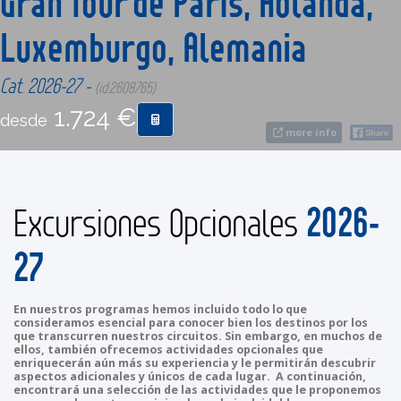
Gran Tour de París, Holanda,
Luxemburgo, Alemania
CONTACTO
Cat. 2026-27 -
(id:2608765)
MÁS
1.724 €
desde
more info
2026-
Excursiones Opcionales
27
En nuestros programas hemos incluido todo lo que
consideramos esencial para conocer bien los destinos por los
que transcurren nuestros circuitos. Sin embargo, en muchos de
ellos, también ofrecemos actividades opcionales que
enriquecerán aún más su experiencia y le permitirán descubrir
aspectos adicionales y únicos de cada lugar. A continuación,
encontrará una selección de las actividades que le proponemos