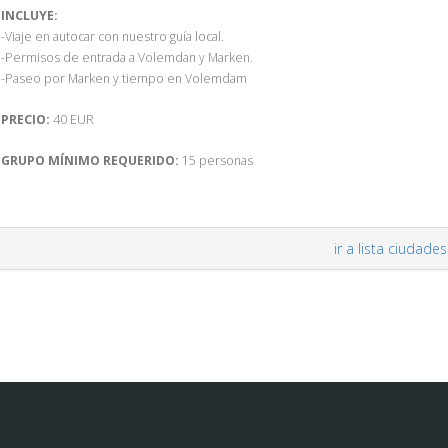
INCLUYE:
-Viaje en autocar con nuestro guía local.
-Permisos de entrada a Volemdan y Marken.
-Paseo por Marken y tiempo en Volemdam
PRECIO:
40 EUR
GRUPO MÍNIMO REQUERIDO:
15 personas
ir a lista ciudades