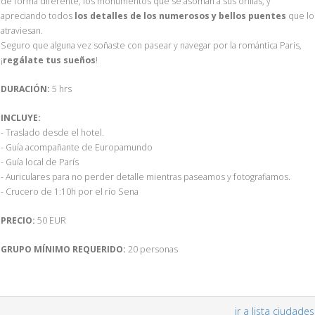
de forma diferente, los monumentos que se asoman a sus orillas, y
apreciando todos
los detalles de los numerosos y bellos puentes
que lo
atraviesan.
Seguro que alguna vez soñaste con pasear y navegar por la romántica Paris,
¡
regálate tus sueños
!
DURACIÓN:
5 hrs
INCLUYE:
- Traslado desde el hotel.
- Guía acompañante de Europamundo
- Guía local de París
- Auriculares para no perder detalle mientras paseamos y fotografiamos.
- Crucero de 1:10h por el río Sena
PRECIO:
50 EUR
GRUPO MÍNIMO REQUERIDO:
20 personas
ir a lista ciudades