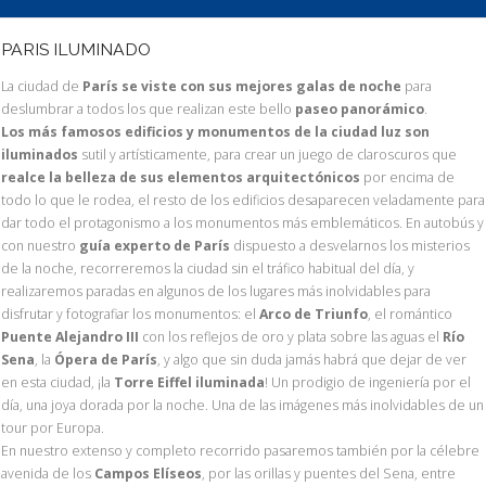
PARIS ILUMINADO
La ciudad de
París se viste con sus mejores galas de noche
para
deslumbrar a todos los que realizan este bello
paseo panorámico
.
Los más famosos edificios y monumentos de la ciudad luz son
iluminados
sutil y artísticamente, para crear un juego de claroscuros que
realce la belleza de sus elementos arquitectónicos
por encima de
todo lo que le rodea, el resto de los edificios desaparecen veladamente para
dar todo el protagonismo a los monumentos más emblemáticos. En autobús y
con nuestro
guía experto de París
dispuesto a desvelarnos los misterios
de la noche, recorreremos la ciudad sin el tráfico habitual del día, y
realizaremos paradas en algunos de los lugares más inolvidables para
disfrutar y fotografiar los monumentos: el
Arco de Triunfo
, el romántico
Puente Alejandro III
con los reflejos de oro y plata sobre las aguas el
Río
Sena
, la
Ópera de París
, y algo que sin duda jamás habrá que dejar de ver
en esta ciudad, ¡la
Torre Eiffel iluminada
! Un prodigio de ingeniería por el
día, una joya dorada por la noche. Una de las imágenes más inolvidables de un
tour por Europa.
En nuestro extenso y completo recorrido pasaremos también por la célebre
avenida de los
Campos Elíseos
, por las orillas y puentes del Sena, entre