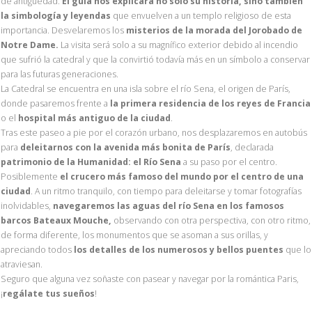
de antigüedad.
El guía nos explicará no solo su historia, sino también
la simbología y leyendas
que envuelven a un templo religioso de esta
importancia. Desvelaremos los
misterios de la morada del Jorobado de
Notre Dame.
La visita será solo a su magnífico exterior debido al incendio
que sufrió la catedral y que la convirtió todavía más en un símbolo a conservar
para las futuras generaciones.
La Catedral se encuentra en una isla sobre el río Sena, el origen de París,
donde pasaremos frente a
la primera residencia de los reyes de Francia
o el
hospital más antiguo de la ciudad
.
Tras este paseo a pie por el corazón urbano, nos desplazaremos en autobús
para
deleitarnos con la avenida más bonita de París
, declarada
patrimonio de la Humanidad: el Río Sena
a su paso por el centro.
Posiblemente
el crucero más famoso del mundo por el centro de una
ciudad
. A un ritmo tranquilo, con tiempo para deleitarse y tomar fotografías
inolvidables,
navegaremos las aguas del río Sena en los famosos
barcos Bateaux Mouche,
observando con otra perspectiva, con otro ritmo,
de forma diferente, los monumentos que se asoman a sus orillas, y
apreciando todos
los detalles de los numerosos y bellos puentes
que lo
atraviesan.
Seguro que alguna vez soñaste con pasear y navegar por la romántica Paris,
¡
regálate tus sueños
!