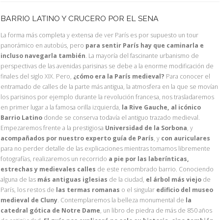
BARRIO LATINO Y CRUCERO POR EL SENA
La forma más completa y extensa de ver París es por supuesto un tour
panorámico en autobús, pero
para sentir París hay que caminarla e
incluso navegarla también
. La mayoría del fascinante urbanismo de
perspectivas de las avenidas parisinas se debe a la enorme modificación de
finales del siglo XIX. Pero,
¿cómo era la París medieval?
Para conocer el
entramado de calles de la parte más antigua, la atmosfera en la que se movían
los parisinos por ejemplo durante la revolución francesa, nos trasladaremos
en primer lugar a la famosa orilla izquierda,
la Rive Gauche, al icónico
Barrio Latino
donde se conserva todavía el antiguo trazado medieval.
Empezaremos frente a la prestigiosa
Universidad de la Sorbona
, y
acompañados por nuestro experto guía de París
, y
con auriculares
para no perder detalle de las explicaciones mientras tomamos libremente
fotografías, realizaremos un recorrido
a pie por las laberínticas,
estrechas y medievales calles
de este renombrado barrio. Conociendo
alguna de las
más antiguas iglesias
de la ciudad,
el árbol más viejo
de
París, los restos de
las termas romanas
o el singular
edificio del museo
medieval de Cluny
. Contemplaremos la belleza monumental de
la
catedral gótica de Notre Dame
, un libro de piedra de más de 850 años