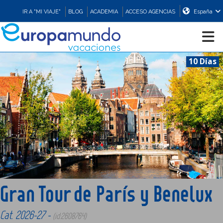
IR A "MI VIAJE"
BLOG
ACADEMIA
ACCESO AGENCIAS
España
10 Días
CRUCEROS
EUROPA
ASIA
ORIENTE
Gran Tour de París y Benelux
PROMOCIONES
Cat. 2026-27 -
(id:2608764)
COMPRAR