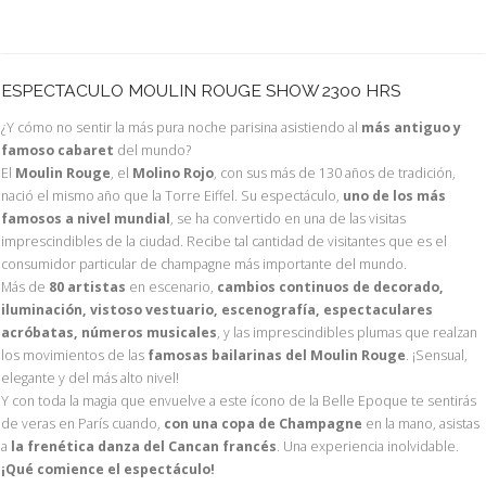
ESPECTACULO MOULIN ROUGE SHOW 2300 HRS
¿Y cómo no sentir la más pura noche parisina asistiendo al
más antiguo y
famoso cabaret
del mundo?
El
Moulin Rouge
, el
Molino Rojo
, con sus más de 130 años de tradición,
nació el mismo año que la Torre Eiffel. Su espectáculo,
uno de los más
famosos a nivel mundial
, se ha convertido en una de las visitas
imprescindibles de la ciudad. Recibe tal cantidad de visitantes que es el
consumidor particular de champagne más importante del mundo.
Más de
80 artistas
en escenario,
cambios continuos de decorado,
iluminación, vistoso vestuario, escenografía, espectaculares
acróbatas, números musicales
, y las imprescindibles plumas que realzan
los movimientos de las
famosas bailarinas del Moulin Rouge
. ¡Sensual,
elegante y del más alto nivel!
Y con toda la magia que envuelve a este ícono de la Belle Epoque te sentirás
de veras en París cuando,
con una copa de Champagne
en la mano, asistas
a
la frenética danza del Cancan francés
. Una experiencia inolvidable.
¡Qué comience el espectáculo!