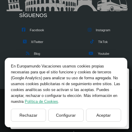
SÍGUENOS
Facebook
Instagram
X/Twitter
TikTok
Blog
Youtube
Opiniones
Pinterest
En Europamundo Vacaciones usamos cookies propias
necesarias para que el sitio funcione y cookies de terceros
Bienvenido a Europamundo Vacaciones, está usted
(Google Analytics) para analizar su uso de forma agregada. No
en el sitio internacional de:
usamos cookies publicitarias ni de seguimiento entre sitios. Las
cookies analíticas solo se activan si las aceptas. Puedes
Wellcome to Europamundo Vacations, your in the
aceptar, rechazar o configurar tu elección. Más información en
international site of:
© 2026 Europamundo.
nuestra
Política de Cookies
.
España
Todos los derechos reservados.
INICIO
INFORMACION GENERAL
VIAJES
TIPS
Rechazar
Configurar
Aceptar
cambiar/change
BLOG
RSE
FUNDACIÓN
CONTACTO
ACCESO AGENCIAS
AVISO LEGAL
PRIVACIDAD