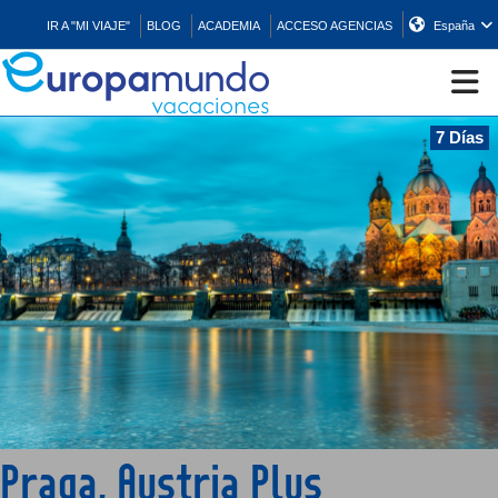
IR A "MI VIAJE"
BLOG
ACADEMIA
ACCESO AGENCIAS
España
7 Días
CRUCEROS
EUROPA
ASIA
ORIENTE
PROMOCIONES
Praga, Austria Plus
COMPRAR