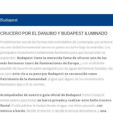
Budapest
CRUCERO POR EL DANUBIO Y BUDAPEST ILUMINADO
Posiblemente una de las formas más inolvidables de contemplar por primera
vez una ciudad monumental sea en un paseo nocturno bajo las estrellas. Los
principales monumentos bellamente iluminados para que luzcan todo su
esplendor.
Budapest tiene la merecida fama de ofrecer uno de los
más hermosos tours de iluminaciones de Europa
, y con el aliciente
añadido de hacerlo en parte navegando por las aguas del famoso Danubio. No
en vano
este río a su paso por Budapest es reconocido como
Patrimonio de la Humanidad
, al igual que alguno de los monumentos
iluminados que a él se asoman.
Acompañados de nuestro guía oficial de Budapest
iremos hasta el
embarcadero para tomar
un barco privado y realizar este bello crucero
fluvial
. Podrá admirar la ciudad desde el agua, con ritmo pausado,
con
música a bordo
, desde el interior o desde la terraza descubierta, y
una