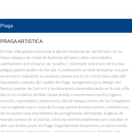
Praga
PRAGA ARTISTICA
En esta visita guiada conocerán la Iglesia Utraquista de San Nicolas con su
mayor lampara de cristal de Bohemia del país y otras curiosidades,
caminaremos por el barrio de “Josefov”, construido sobre uno de los más
antiguos güetos judíos de Europa. A continuación podrán descansar sus pies
en un barco realizando un pequeño paseo por el río con bonitas vistas del
imponente conjunto del Castillo de Praga, navegaremos por debajo del
famoso puente de Carlos IV y terminaremos desembarcando en la otra orilla
del rio en el barrio de Mala Strana donde conoceremos muchos lugares
curiosos, espirituales y pintorescos: Isla de Kampa, molino de los Templatios
con la segunda mayor noria de Europa, pared de John Lennon y también uno
de los puntos más importantes de peregrinación del mundo, la Iglesia de
Nuestra Señora de la Victoria, conocida internacionalmente por custodiar el
altar con el Niño Jesús de Praga. Seguidamente tomaremos un típico medio
de transporte centroeuropeo - un tranvía con el que nos dirigimos a las