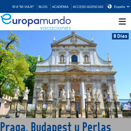
IR A "MI VIAJE"
BLOG
ACADEMIA
ACCESO AGENCIAS
España
8 Días
CRUCEROS
EUROPA
ASIA
ORIENTE
PROMOCIONES
Praga, Budapest y Perlas
COMPRAR