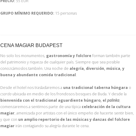
PRECIO:
55 EUR
GRUPO MÍNIMO REQUERIDO:
15 personas
CENA MAGIAR BUDAPEST
No solo los monumentos,
gastronomía y folclore
forman también parte
del patrimonio y riqueza de cualquier país. Siempre que sea posible
conozcámoslos también. Una noche de
alegría, diversión, música, y
buena y abundante comida tradicional
.
Desde el hotel nos trasladaremos a
una tradicional
taberna húngara
o
csarda
ubicada en medio de los frondosos bosques de Buda. Y desde la
bienvenida con el tradicional
aguardiente húngaro, el
palinka
,
comenzaremos a sentirnos parte de una típica
celebración de la cultura
magiar
, amenizada por artistas con el único empeño de hacerte sentir bien,
y que con
un amplio repertorio de las músicas
y danzas del folclore
magiar
irán contagiando su alegría durante le cena.