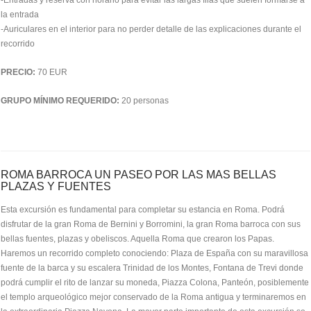
-Entradas y reserva con horario para evitar las largas filas que suelen formarse a
la entrada
-Auriculares en el interior para no perder detalle de las explicaciones durante el
recorrido
PRECIO:
70 EUR
GRUPO MÍNIMO REQUERIDO:
20 personas
ROMA BARROCA UN PASEO POR LAS MAS BELLAS
PLAZAS Y FUENTES
Esta excursión es fundamental para completar su estancia en Roma. Podrá
disfrutar de la gran Roma de Bernini y Borromini, la gran Roma barroca con sus
bellas fuentes, plazas y obeliscos. Aquella Roma que crearon los Papas.
Haremos un recorrido completo conociendo: Plaza de España con su maravillosa
fuente de la barca y su escalera Trinidad de los Montes, Fontana de Trevi donde
podrá cumplir el rito de lanzar su moneda, Piazza Colona, Panteón, posiblemente
el templo arqueológico mejor conservado de la Roma antigua y terminaremos en