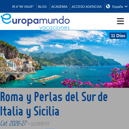
IR A "MI VIAJE"
BLOG
ACADEMIA
ACCESO AGENCIAS
España
11 Días
CRUCEROS
EUROPA
ASIA
Roma y Perlas del Sur de
ORIENTE
Italia y Sicilia
PROMOCIONES
Cat. 2026-27 -
(id:2608717)
COMPRAR