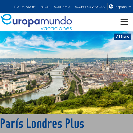
IR A "MI VIAJE"
BLOG
ACADEMIA
ACCESO AGENCIAS
España
7 Días
CRUCEROS
EUROPA
ASIA
ORIENTE
PROMOCIONES
París Londres Plus
COMPRAR