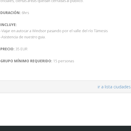
oficiales, ciertas áreas quedan cerradas al público.
DURACIÓN:
6hrs
INCLUYE:
-Viajar en autocar a Windsor pasando por el valle del río Támesis
-Asistencia de nuestro guia.
PRECIO:
35 EUR
GRUPO MÍNIMO REQUERIDO:
15 personas
ir a lista ciudades