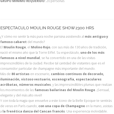
GRUPO MÍNIMO REQUERIDO:
20 personas
ESPECTACULO MOULIN ROUGE SHOW 2300 HRS
¿Y cómo no sentir la más pura noche parisina asistiendo al
más antiguo y
famoso cabaret
del mundo?
El
Moulin Rouge
, el
Molino Rojo
, con sus más de 130 años de tradición,
nació el mismo año que la Torre Eiffel. Su espectáculo,
uno de los más
famosos a nivel mundial
, se ha convertido en una de las visitas
imprescindibles de la ciudad. Recibe tal cantidad de visitantes que es el
consumidor particular de champagne más importante del mundo.
Más de
80 artistas
en escenario,
cambios continuos de decorado,
iluminación, vistoso vestuario, escenografía, espectaculares
acróbatas, números musicales
, y las imprescindibles plumas que realzan
los movimientos de las
famosas bailarinas del Moulin Rouge
. ¡Sensual,
elegante y del más alto nivel!
Y con toda la magia que envuelve a este ícono de la Belle Epoque te sentirás
de veras en París cuando,
con una copa de Champagne
en la mano, asistas
a
la frenética danza del Cancan francés
. Una experiencia inolvidable.