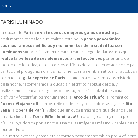
París
PARIS ILUMINADO
La ciudad de
París se viste con sus mejores galas de noche
para
deslumbrar a todos los que realizan este bello
paseo panorámico
.
Los más famosos edificios y monumentos de la ciudad luz son
iluminados
sutil y artísticamente, para crear un juego de claroscuros que
realce la belleza de sus elementos arquitectónicos
por encima de
todo lo que le rodea, el resto de los edificios desaparecen veladamente para
dar todo el protagonismo a los monumentos más emblemáticos. En autobús y
con nuestro
guía experto de París
dispuesto a desvelarnos los misterios
de la noche, recorreremos la ciudad sin el tráfico habitual del día, y
realizaremos paradas en algunos de los lugares más inolvidables para
disfrutar y fotografiar los monumentos: el
Arco de Triunfo
, el romántico
Puente Alejandro III
con los reflejos de oro y plata sobre las aguas el
Río
Sena
, la
Ópera de París
, y algo que sin duda jamás habrá que dejar de ver
en esta ciudad, ¡la
Torre Eiffel iluminada
! Un prodigio de ingeniería por el
día, una joya dorada por la noche. Una de las imágenes más inolvidables de un
tour por Europa.
En nuestro extenso y completo recorrido pasaremos también por la célebre