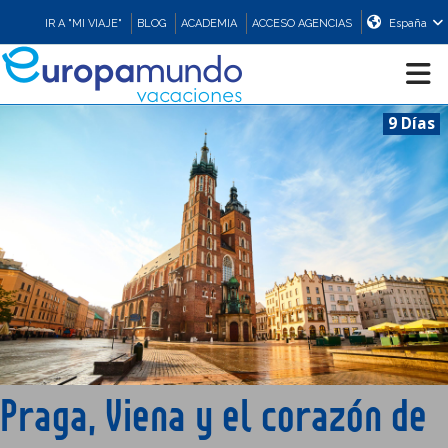
IR A "MI VIAJE"
BLOG
ACADEMIA
ACCESO AGENCIAS
España
9 Días
CRUCEROS
EUROPA
ASIA
ORIENTE
PROMOCIONES
Praga, Viena y el corazón de
COMPRAR