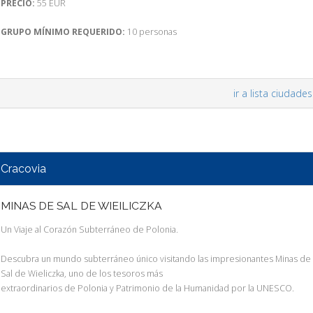
PRECIO:
55 EUR
GRUPO MÍNIMO REQUERIDO:
10 personas
ir a lista ciudades
Cracovia
MINAS DE SAL DE WIEILICZKA
Un Viaje al Corazón Subterráneo de Polonia.
Descubra un mundo subterráneo único visitando las impresionantes Minas de
Sal de Wieliczka, uno de los tesoros más
extraordinarios de Polonia y Patrimonio de la Humanidad por la UNESCO.