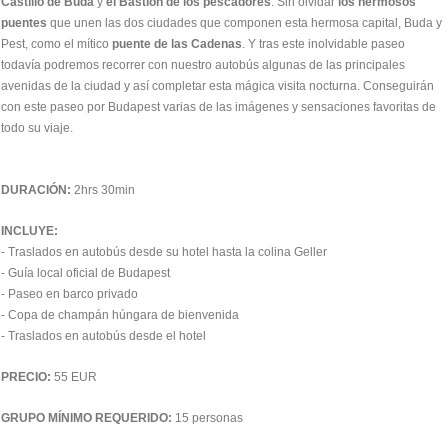
Castillo de Buda
y
el Bastión de los pescadores
. Sin olvidar
los hermosos
puentes
que unen las dos ciudades que componen esta hermosa capital, Buda y
Pest, como el mítico
puente de las Cadenas
. Y tras este inolvidable paseo
todavía podremos recorrer con nuestro autobús algunas de las principales
avenidas de la ciudad y así completar esta mágica visita nocturna. Conseguirán
con este paseo por Budapest varias de las imágenes y sensaciones favoritas de
todo su viaje.
DURACIÓN:
2hrs 30min
INCLUYE:
- Traslados en autobús desde su hotel hasta la colina Geller
- Guía local oficial de Budapest
- Paseo en barco privado
- Copa de champán húngara de bienvenida
- Traslados en autobús desde el hotel
PRECIO:
55 EUR
GRUPO MÍNIMO REQUERIDO:
15 personas