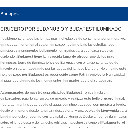
Budapest
CRUCERO POR EL DANUBIO Y BUDAPEST ILUMINADO
Posiblemente una de las formas más inolvidables de contemplar por primera vez
una ciudad monumental sea en un paseo nocturno bajo las estrellas. Los
principales monumentos bellamente iluminados para que luzcan todo su
esplendor.
Budapest tiene la merecida fama de ofrecer uno de los más
hermosos tours de iluminaciones de Europa
, y con el aliciente añadido de
hacerlo en parte navegando por las aguas del famoso Danubio. No en vano
este
río a su paso por Budapest es reconocido como Patrimonio de la Humanidad
,
al igual que alguno de los monumentos iluminados que a él se asoman.
Acompañados de nuestro guía oficial de Budapest
iremos hasta el
embarcadero para tomar
un barco privado y realizar este bello crucero fluvial
.
Podrá admirar la ciudad desde el agua, con ritmo pausado,
con música a bordo
,
desde el interior o desde la terraza descubierta, y
una bebida de bienvenida
para
brindar por este encuentro con la capital de Hungría. Destacan por su iluminación
sobre el fondo oscuro de la noche edificios majestuosos como
el Parlamento
,
el