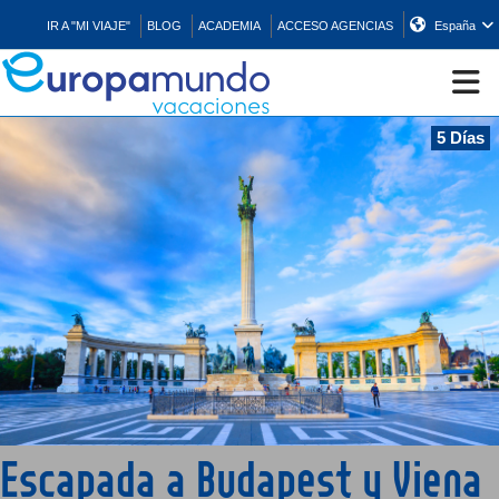
IR A "MI VIAJE"
BLOG
ACADEMIA
ACCESO AGENCIAS
España
5 Días
CRUCEROS
EUROPA
ASIA
ORIENTE
PROMOCIONES
Escapada a Budapest y Viena
COMPRAR