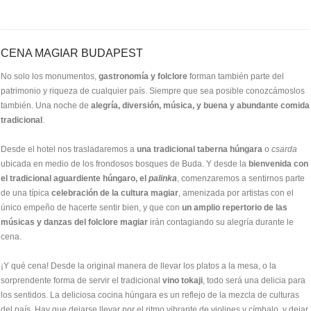
CENA MAGIAR BUDAPEST
No solo los monumentos,
gastronomía y folclore
forman también parte del
patrimonio y riqueza de cualquier país. Siempre que sea posible conozcámoslos
también. Una noche de
alegría, diversión, música, y buena y abundante comida
tradicional
.
Desde el hotel nos trasladaremos a
una tradicional
taberna húngara
o
csarda
ubicada en medio de los frondosos bosques de Buda. Y desde la
bienvenida con
el tradicional
aguardiente húngaro, el
palinka
, comenzaremos a sentirnos parte
de una típica
celebración de la cultura magiar
, amenizada por artistas con el
único empeño de hacerte sentir bien, y que con
un amplio repertorio de las
músicas
y danzas del folclore magiar
irán contagiando su alegría durante le
cena.
¡Y qué cena! Desde la original manera de llevar los platos a la mesa, o la
sorprendente forma de servir el tradicional
vino tokaji
, todo será una delicia para
los sentidos. La deliciosa cocina húngara es un reflejo de la mezcla de culturas
del país. Hay que dejarse llevar por el ritmo vibrante de violines y címbalo, y dejar