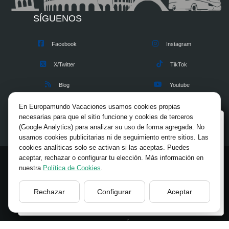
SÍGUENOS
Facebook
Instagram
X/Twitter
TikTok
Blog
Youtube
Opiniones
Pinterest
En Europamundo Vacaciones usamos cookies propias
necesarias para que el sitio funcione y cookies de terceros
Bienvenido a Europamundo Vacaciones, está usted
(Google Analytics) para analizar su uso de forma agregada. No
en el sitio internacional de:
usamos cookies publicitarias ni de seguimiento entre sitios. Las
cookies analíticas solo se activan si las aceptas. Puedes
Wellcome to Europamundo Vacations, your in the
aceptar, rechazar o configurar tu elección. Más información en
international site of:
© 2026 Europamundo.
nuestra
Política de Cookies
.
España
Todos los derechos reservados.
INICIO
INFORMACION GENERAL
VIAJES
TIPS
Rechazar
Configurar
Aceptar
cambiar/change
BLOG
RSE
FUNDACIÓN
CONTACTO
ACCESO AGENCIAS
AVISO LEGAL
PRIVACIDAD
ACCESIBILIDAD
POLÍTICA DE COOKIES