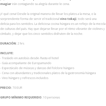
magiar
irán contagiando su alegría durante le cena.
¡Y qué cena! Desde la original manera de llevar los platos a la mesa, o la
sorprendente forma de servir el tradicional
vino tokaji
, todo será una
delicia para los sentidos. La deliciosa cocina húngara es un reflejo de la mezcla
de culturas del país. Hay que dejarse llevar por el ritmo vibrante de violines y
címbalo, y dejar que los cinco sentidos disfruten de la noche.
DURACIÓN:
2 hrs
INCLUYE:
- Traslado en autobús desde /hasta el hotel
- Guía acompañante de Europamundo
- Espectáculo de músicas y danzas del folclore húngaro
- Cena con abundantes y tradicionales platos de la gastronomía húngara
- Vino húngaro y refrescos incluidos
PRECIO:
70 EUR
GRUPO MÍNIMO REQUERIDO:
10 personas