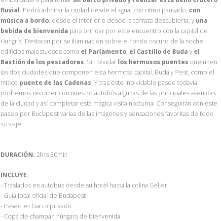
fluvial
. Podrá admirar la ciudad desde el agua, con ritmo pausado,
con
música a bordo
, desde el interior o desde la terraza descubierta, y
una
bebida de bienvenida
para brindar por este encuentro con la capital de
Hungría. Destacan por su iluminación sobre el fondo oscuro de la noche
edificios majestuosos como
el Parlamento
,
el Castillo de Buda
y
el
Bastión de los pescadores
. Sin olvidar
los hermosos puentes
que unen
las dos ciudades que componen esta hermosa capital, Buda y Pest, como el
mítico
puente de las Cadenas
. Y tras este inolvidable paseo todavía
podremos recorrer con nuestro autobús algunas de las principales avenidas
de la ciudad y así completar esta mágica visita nocturna. Conseguirán con este
paseo por Budapest varias de las imágenes y sensaciones favoritas de todo
su viaje.
DURACIÓN:
2hrs 30min
INCLUYE:
- Traslados en autobús desde su hotel hasta la colina Geller
- Guía local oficial de Budapest
- Paseo en barco privado
- Copa de champán húngara de bienvenida