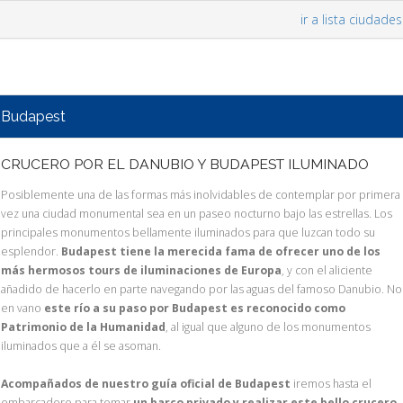
ir a lista ciudades
Budapest
CRUCERO POR EL DANUBIO Y BUDAPEST ILUMINADO
Posiblemente una de las formas más inolvidables de contemplar por primera
vez una ciudad monumental sea en un paseo nocturno bajo las estrellas. Los
principales monumentos bellamente iluminados para que luzcan todo su
esplendor.
Budapest tiene la merecida fama de ofrecer uno de los
más hermosos tours de iluminaciones de Europa
, y con el aliciente
añadido de hacerlo en parte navegando por las aguas del famoso Danubio. No
en vano
este río a su paso por Budapest es reconocido como
Patrimonio de la Humanidad
, al igual que alguno de los monumentos
iluminados que a él se asoman.
Acompañados de nuestro guía oficial de Budapest
iremos hasta el
embarcadero para tomar
un barco privado y realizar este bello crucero