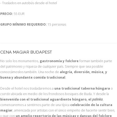
- Traslados en autobús desde el hotel
PRECIO:
55 EUR
GRUPO MÍNIMO REQUERIDO:
15 personas
CENA MAGIAR BUDAPEST
No solo los monumentos,
gastronomía y folclore
forman también parte
del patrimonio y riqueza de cualquier país. Siempre que sea posible
conozcámoslos también. Una noche de
alegría, diversión, música, y
buena y abundante comida tradicional
.
Desde el hotel nos trasladaremos a
una tradicional
taberna húngara
o
csarda
ubicada en medio de los frondosos bosques de Buda. Y desde la
bienvenida con el tradicional
aguardiente húngaro, el
palinka
,
comenzaremos a sentirnos parte de una típica
celebración de la cultura
magiar
, amenizada por artistas con el único empeño de hacerte sentir bien,
y que con
un amplio repertorio de las músicas
y danzas del folclore