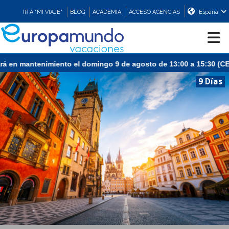
IR A "MI VIAJE"
BLOG
ACADEMIA
ACCESO AGENCIAS
España
en mantenimiento el domingo 9 de agosto de 13:00 a 15:30 (CEST/M
CRUCEROS
9 Días
EUROPA
ASIA
ORIENTE
PROMOCIONES
COMPRAR