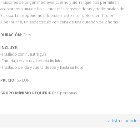
musicales de origen medieval (cuerno y sierra) que nos permitirán
acercarnos a una de las culturas más conservadoras y tradicionales de
Europa. Le proponemos descubrir este rico folklore en Tiroler
Alpenbuhne, un espectáculo con cena de una duración de 2 horas.
DURACIÓN:
2hrs
INCLUYE:
-Traslado con nuestra guía.
-Entrada, cena y una bebida incluida.
-Traslado de ida y vuelta desde y hasta su hotel.
PRECIO:
65 EUR
GRUPO MÍNIMO REQUERIDO:
0 personas
ir a lista ciudades