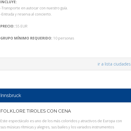
INCLUYE:
-Transporte en autocar con nuestro guía.
-Entrada y reserva al concierto.
PRECIO:
55 EUR
GRUPO MÍNIMO REQUERIDO:
10 personas
ir a lista ciudades
Innsbruck
FOLKLORE TIROLES CON CENA
Este espectáculo es uno de los más coloridos y atractivos de Europa con
sus músicas rítmicas y alegres, sus bailes y los variados instrumentos