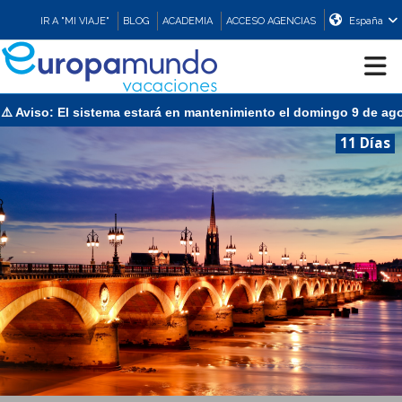
IR A "MI VIAJE"
BLOG
ACADEMIA
ACCESO AGENCIAS
España
iso: El sistema estará en mantenimiento el domingo 9 de agosto d
CRUCEROS
11 Días
EUROPA
ASIA
ORIENTE
PROMOCIONES
COMPRAR