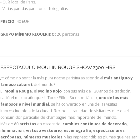
- Guía local de París.
- Varias paradas para tomar fotografías.
PRECIO:
40 EUR
GRUPO MÍNIMO REQUERIDO:
20 personas
ESPECTACULO MOULIN ROUGE SHOW 2300 HRS
¿Y cómo no sentir la más pura noche parisina asistiendo al
más antiguo y
famoso cabaret
del mundo?
El
Moulin Rouge
, el
Molino Rojo
, con sus más de 130 años de tradición,
nació el mismo año que la Torre Eiffel. Su espectáculo,
uno de los más
famosos a nivel mundial
, se ha convertido en una de las visitas
imprescindibles de la ciudad. Recibe tal cantidad de visitantes que es el
consumidor particular de champagne más importante del mundo.
Más de
80 artistas
en escenario,
cambios continuos de decorado,
iluminación, vistoso vestuario, escenografía, espectaculares
acróbatas, números musicales
, y las imprescindibles plumas que realzan