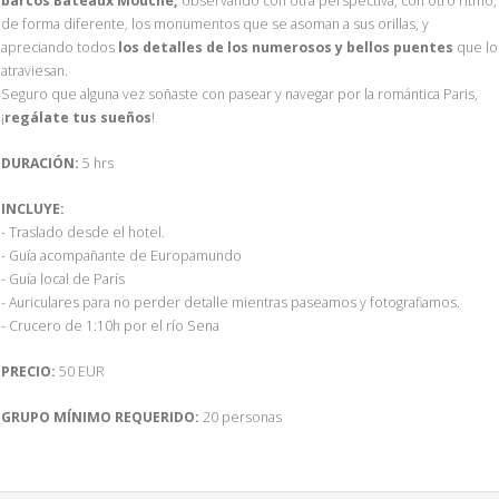
barcos Bateaux Mouche,
observando con otra perspectiva, con otro ritmo,
de forma diferente, los monumentos que se asoman a sus orillas, y
apreciando todos
los detalles de los numerosos y bellos puentes
que lo
atraviesan.
Seguro que alguna vez soñaste con pasear y navegar por la romántica Paris,
¡
regálate tus sueños
!
DURACIÓN:
5 hrs
INCLUYE:
- Traslado desde el hotel.
- Guía acompañante de Europamundo
- Guía local de París
- Auriculares para no perder detalle mientras paseamos y fotografiamos.
- Crucero de 1:10h por el río Sena
PRECIO:
50 EUR
GRUPO MÍNIMO REQUERIDO:
20 personas