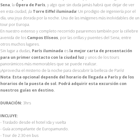
Sena
, la
Ópera de París
, y algo que sin duda jamás habrá que dejar de ver
en esta ciudad, ¡la
Torre Eiffel iluminada
! Un prodigio de ingeniería por el
día, una joya dorada por la noche. Una de las imágenes más inolvidables de un
tour por Europa.
En nuestro extenso y completo recorrido pasaremos también por la célebre
avenida de los
Campos Elíseos
, por las orillas y puentes del Sena, entre
otros muchos lugares.
Sin lugar a dudas,
París iluminada
es
la mejor carta de presentación
para un primer contacto con la ciudad luz
y unos de los tours
panorámicos más memorables que se puede realizar.
¡Aprovecha el misterio de la noche para descubrir la belleza de París!
Nota
:
Esta opcional depende del horario de llegada a París y de los
horarios de la puesta de sol. Podrá adquirir esta excursión con
nuestros guías en destino.
DURACIÓN:
3hrs
INCLUYE:
- Traslado desde el hotel ida y vuelta
- Guía acompañante de Europamundo.
- Tour de 2:30 en bus