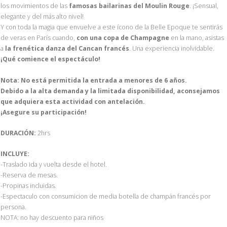
los movimientos de las
famosas bailarinas del Moulin Rouge
. ¡Sensual,
elegante y del más alto nivel!
Y con toda la magia que envuelve a este ícono de la Belle Epoque te sentirás
de veras en París cuando,
con una copa de Champagne
en la mano, asistas
a
la frenética danza del Cancan francés
. Una experiencia inolvidable.
¡Qué comience el espectáculo!
Nota: No está permitida la entrada a menores de 6 años.
Debido a la alta demanda y la limitada disponibilidad, aconsejamos
que adquiera esta actividad con antelación.
¡Asegure su participación!
DURACIÓN:
2hrs
INCLUYE:
-Traslado ida y vuelta desde el hotel.
-Reserva de mesas.
-Propinas incluidas.
-Espectaculo con consumicion de media botella de champán francés por
persona.
NOTA: no hay descuento para niños