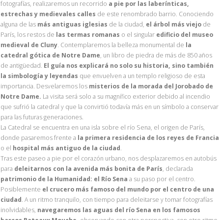
fotografías, realizaremos un recorrido
a pie por las laberínticas,
estrechas y medievales calles
de este renombrado barrio. Conociendo
alguna de las
más antiguas iglesias
de la ciudad,
el árbol más viejo
de
París, los restos de
las termas romanas
o el singular
edificio del museo
medieval de Cluny
. Contemplaremos la belleza monumental de
la
catedral gótica de Notre Dame
, un libro de piedra de más de 850 años
de antigüedad.
El guía nos explicará no solo su historia, sino también
la simbología y leyendas
que envuelven a un templo religioso de esta
importancia. Desvelaremos los
misterios de la morada del Jorobado de
Notre Dame.
La visita será solo a su magnífico exterior debido al incendio
que sufrió la catedral y que la convirtió todavía más en un símbolo a conservar
para las futuras generaciones.
La Catedral se encuentra en una isla sobre el río Sena, el origen de París,
donde pasaremos frente a
la primera residencia de los reyes de Francia
o el
hospital más antiguo de la ciudad
.
Tras este paseo a pie por el corazón urbano, nos desplazaremos en autobús
para
deleitarnos con la avenida más bonita de París
, declarada
patrimonio de la Humanidad: el Río Sena
a su paso por el centro.
Posiblemente
el crucero más famoso del mundo por el centro de una
ciudad
. A un ritmo tranquilo, con tiempo para deleitarse y tomar fotografías
inolvidables,
navegaremos las aguas del río Sena en los famosos