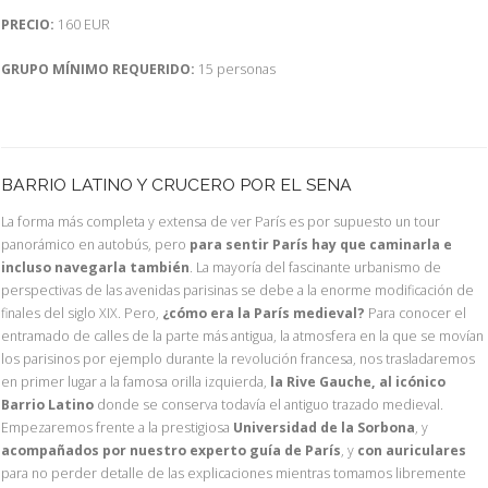
PRECIO:
160 EUR
GRUPO MÍNIMO REQUERIDO:
15 personas
BARRIO LATINO Y CRUCERO POR EL SENA
La forma más completa y extensa de ver París es por supuesto un tour
panorámico en autobús, pero
para sentir París hay que caminarla e
incluso navegarla también
. La mayoría del fascinante urbanismo de
perspectivas de las avenidas parisinas se debe a la enorme modificación de
finales del siglo XIX. Pero,
¿cómo era la París medieval?
Para conocer el
entramado de calles de la parte más antigua, la atmosfera en la que se movían
los parisinos por ejemplo durante la revolución francesa, nos trasladaremos
en primer lugar a la famosa orilla izquierda,
la Rive Gauche, al icónico
Barrio Latino
donde se conserva todavía el antiguo trazado medieval.
Empezaremos frente a la prestigiosa
Universidad de la Sorbona
, y
acompañados por nuestro experto guía de París
, y
con auriculares
para no perder detalle de las explicaciones mientras tomamos libremente