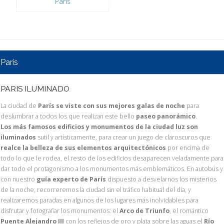
París
París
PARIS ILUMINADO
La ciudad de
París se viste con sus mejores galas de noche
para
deslumbrar a todos los que realizan este bello
paseo panorámico
.
Los más famosos edificios y monumentos de la ciudad luz son
iluminados
sutil y artísticamente, para crear un juego de claroscuros que
realce la belleza de sus elementos arquitectónicos
por encima de
todo lo que le rodea, el resto de los edificios desaparecen veladamente para
dar todo el protagonismo a los monumentos más emblemáticos. En autobús y
con nuestro
guía experto de París
dispuesto a desvelarnos los misterios
de la noche, recorreremos la ciudad sin el tráfico habitual del día, y
realizaremos paradas en algunos de los lugares más inolvidables para
disfrutar y fotografiar los monumentos: el
Arco de Triunfo
, el romántico
Puente Alejandro III
con los reflejos de oro y plata sobre las aguas el
Río