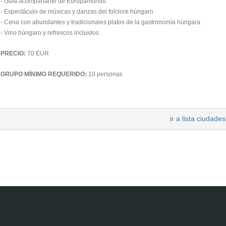
- Guía acompañante de Europamundo
- Espectáculo de músicas y danzas del folclore húngaro
- Cena con abundantes y tradicionales platos de la gastronomía húngara
- Vino húngaro y refrescos incluidos
PRECIO:
70 EUR
GRUPO MÍNIMO REQUERIDO:
10 personas
ir a lista ciudades