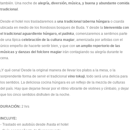
también. Una noche de
alegría, diversión, música, y buena y abundante comida
tradicional
.
Desde el hotel nos trasladaremos a
una tradicional
taberna húngara
o
csarda
ubicada en medio de los frondosos bosques de Buda. Y desde la
bienvenida con
el tradicional
aguardiente húngaro, el
palinka
, comenzaremos a sentirnos parte
de una típica
celebración de la cultura magiar
, amenizada por artistas con el
único empeño de hacerte sentir bien, y que con
un amplio repertorio de las
músicas
y danzas del folclore magiar
irán contagiando su alegría durante le
cena.
¡Y qué cena! Desde la original manera de llevar los platos a la mesa, o la
sorprendente forma de servir el tradicional
vino tokaji
, todo será una delicia para
los sentidos. La deliciosa cocina húngara es un reflejo de la mezcla de culturas
del país. Hay que dejarse llevar por el ritmo vibrante de violines y címbalo, y dejar
que los cinco sentidos disfruten de la noche.
DURACIÓN:
2 hrs
INCLUYE:
- Traslado en autobús desde /hasta el hotel