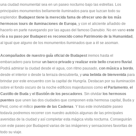
una ciudad monumental sea en un paseo nocturno bajo las estrellas. Los
principales monumentos bellamente iluminados para que luzcan todo su
esplendor.
Budapest tiene la merecida fama de ofrecer uno de los más
hermosos tours de iluminaciones de Europa
, y con el aliciente añadido de
hacerlo en parte navegando por las aguas del famoso Danubio. No en vano
este
río a su paso por Budapest es reconocido como Patrimonio de la Humanidad
,
al igual que alguno de los monumentos iluminados que a él se asoman.
Acompañados de nuestro guía oficial de Budapest
iremos hasta el
embarcadero para tomar
un barco privado y realizar este bello crucero fluvial
.
Podrá admirar la ciudad desde el agua, con ritmo pausado,
con música a bordo
,
desde el interior o desde la terraza descubierta, y
una bebida de bienvenida
para
brindar por este encuentro con la capital de Hungría. Destacan por su iluminación
sobre el fondo oscuro de la noche edificios majestuosos como
el Parlamento
,
el
Castillo de Buda
y
el Bastión de los pescadores
. Sin olvidar
los hermosos
puentes
que unen las dos ciudades que componen esta hermosa capital, Buda y
Pest, como el mítico
puente de las Cadenas
. Y tras este inolvidable paseo
todavía podremos recorrer con nuestro autobús algunas de las principales
avenidas de la ciudad y así completar esta mágica visita nocturna. Conseguirán
con este paseo por Budapest varias de las imágenes y sensaciones favoritas de
todo su viaje.