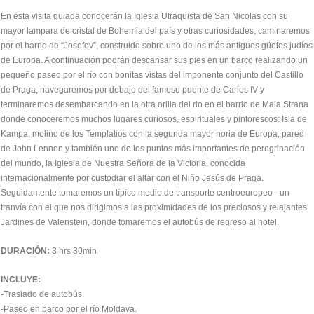
En esta visita guiada conocerán la Iglesia Utraquista de San Nicolas con su
mayor lampara de cristal de Bohemia del país y otras curiosidades, caminaremos
por el barrio de “Josefov”, construido sobre uno de los más antiguos güetos judíos
de Europa. A continuación podrán descansar sus pies en un barco realizando un
pequeño paseo por el río con bonitas vistas del imponente conjunto del Castillo
de Praga, navegaremos por debajo del famoso puente de Carlos IV y
terminaremos desembarcando en la otra orilla del rio en el barrio de Mala Strana
donde conoceremos muchos lugares curiosos, espirituales y pintorescos: Isla de
Kampa, molino de los Templatios con la segunda mayor noria de Europa, pared
de John Lennon y también uno de los puntos más importantes de peregrinación
del mundo, la Iglesia de Nuestra Señora de la Victoria, conocida
internacionalmente por custodiar el altar con el Niño Jesús de Praga.
Seguidamente tomaremos un típico medio de transporte centroeuropeo - un
tranvía con el que nos dirigimos a las proximidades de los preciosos y relajantes
Jardines de Valenstein, donde tomaremos el autobús de regreso al hotel.
DURACIÓN:
3 hrs 30min
INCLUYE:
-Traslado de autobús.
-Paseo en barco por el río Moldava.