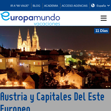
IR A "MI VIAJE"
BLOG
ACADEMIA
ACCESO AGENCIAS
España
11 Días
CRUCEROS
EUROPA
ASIA
ORIENTE
Austria y Capitales Del Este
PROMOCIONES
Europeo
COMPRAR