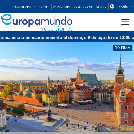
IR A "MI VIAJE"
BLOG
ACADEMIA
ACCESO AGENCIAS
España
tema estará en mantenimiento el domingo 9 de agosto de 13:00 a 1
CRUCEROS
10 Días
EUROPA
ASIA
ORIENTE
PROMOCIONES
COMPRAR