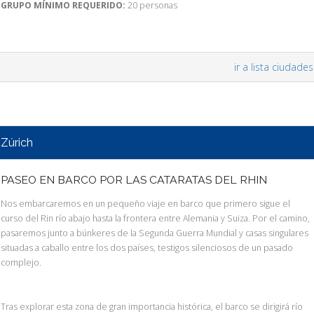
GRUPO MÍNIMO REQUERIDO:
20 personas
ir a lista ciudades
Zúrich
PASEO EN BARCO POR LAS CATARATAS DEL RHIN
Nos embarcaremos en un pequeño viaje en barco que primero sigue el
curso del Rin río abajo hasta la frontera entre Alemania y Suiza. Por el camino,
pasaremos junto a búnkeres de la Segunda Guerra Mundial y casas singulares
situadas a caballo entre los dos países, testigos silenciosos de un pasado
complejo.
Tras explorar esta zona de gran importancia histórica, el barco se dirigirá río