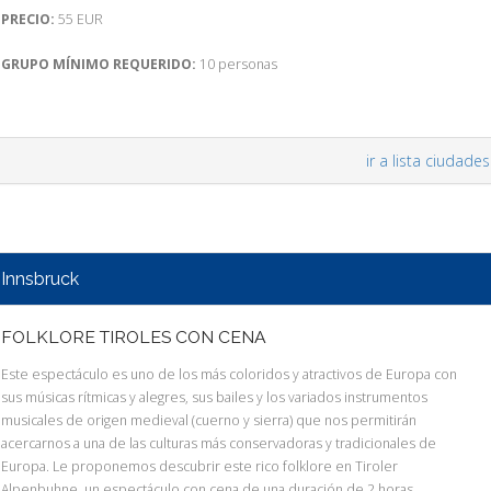
PRECIO:
55 EUR
GRUPO MÍNIMO REQUERIDO:
10 personas
ir a lista ciudades
Innsbruck
FOLKLORE TIROLES CON CENA
Este espectáculo es uno de los más coloridos y atractivos de Europa con
sus músicas rítmicas y alegres, sus bailes y los variados instrumentos
musicales de origen medieval (cuerno y sierra) que nos permitirán
acercarnos a una de las culturas más conservadoras y tradicionales de
Europa. Le proponemos descubrir este rico folklore en Tiroler
Alpenbuhne, un espectáculo con cena de una duración de 2 horas.