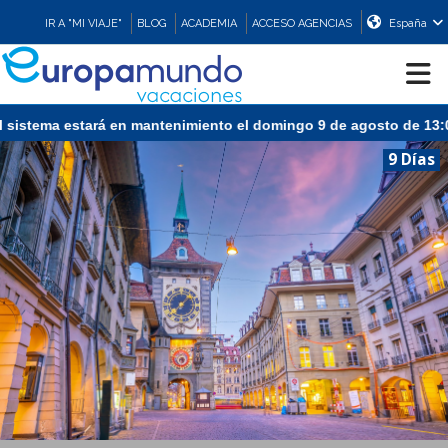
IR A "MI VIAJE"
BLOG
ACADEMIA
ACCESO AGENCIAS
España
stema estará en mantenimiento el domingo 9 de agosto de 13:00 a 
CRUCEROS
9 Días
EUROPA
ASIA
ORIENTE
PROMOCIONES
COMPRAR