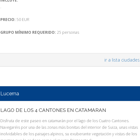
INCLUYE:
.
PRECIO:
50 EUR
GRUPO MÍNIMO REQUERIDO:
25 personas
ir a lista ciudades
Lucerna
LAGO DE LOS 4 CANTONES EN CATAMARAN
Disfruta de este paseo en catamarán por el lago de los Cuatro Cantones.
Navegaréis por una de las zonas más bonitas del interior de Suiza, unas vistas
inolvidables de los paisajes alpinos, su exuberante vegetación y vistas de los