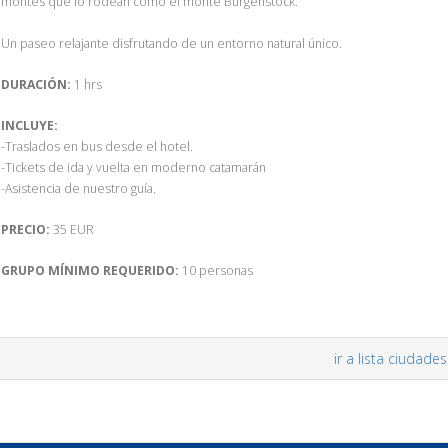
montes que lo rodean como el monte Bürgenstock.
Un paseo relajante disfrutando de un entorno natural único.
DURACIÓN:
1 hrs
INCLUYE:
-Traslados en bus desde el hotel.
-Tickets de ida y vuelta en moderno catamarán
-Asistencia de nuestro guía.
PRECIO:
35 EUR
GRUPO MÍNIMO REQUERIDO:
10 personas
ir a lista ciudades