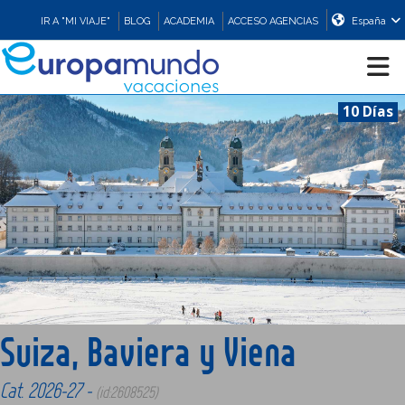
IR A "MI VIAJE"
BLOG
ACADEMIA
ACCESO AGENCIAS
España
10 Días
CRUCEROS
EUROPA
ASIA
ORIENTE
Suiza, Baviera y Viena
PROMOCIONES
Cat. 2026-27 -
(id:2608525)
COMPRAR