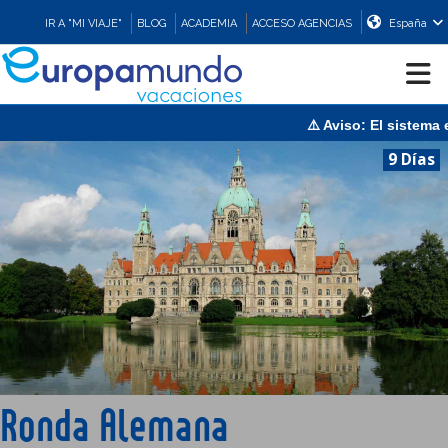
IR A "MI VIAJE"
BLOG
ACADEMIA
ACCESO AGENCIAS
España
⚠️ Aviso: El sistema est
CRUCEROS
9 Días
EUROPA
ASIA
ORIENTE
PROMOCIONES
Ronda Alemana
COMPRAR