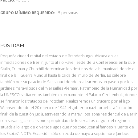
PRECIO:
45 EUR
GRUPO MÍNIMO REQUERIDO:
15 personas
POSTDAM
Pequeña ciudad capital del estado de Branderburgo ubicada en las
inmediaciones de Berlín, junto al río Havel, sede de la Conferencia en la que
Stalin, Truman y Churchill determinan los destinos de la humanidad, desde el
final de la II Guerra Mundial hasta la caída del muro de Berlín. Es célebre
también por su palacio de Sanssouci donde realizaremos un paseo por los
jardines maravillosos del “Versailles Alemán”, Patrimonio de la Humanidad por
la UNESCO, visitaremos también externamente el Palacio Cecilienhof., donde
se firmaron los tratados de Potsdam. Realizaremos un crucero por el lago
Wannsee donde el 20 enero de 1942 el gobierno nazi aprueba la “solución
final” de la cuestión judía, atravesando la maravillosa zona residencial de Berlín
con sus antiguas mansiones propiedad de los ex altos cargos del regimen,
situada a lo largo de diversos lagos que nos conducen al famoso “Puente de
los Espías”. NOTA: Excursión sólo ofrecida de mayo a septiembre (ambos