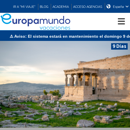
IR A "MI VIAJE"
BLOG
ACADEMIA
ACCESO AGENCIAS
España
⚠️ Aviso: El sistema estará en mantenimiento el domingo 9 de a
CRUCEROS
9 Días
EUROPA
ASIA
ORIENTE
PROMOCIONES
COMPRAR