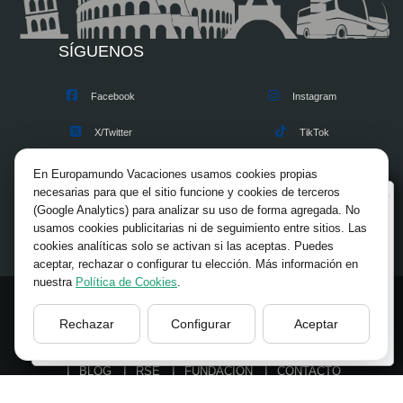
SÍGUENOS
Facebook
Instagram
X/Twitter
TikTok
Blog
Youtube
En Europamundo Vacaciones usamos cookies propias
necesarias para que el sitio funcione y cookies de terceros
Bienvenido a Europamundo Vacaciones, está usted
Opiniones
Pinterest
(Google Analytics) para analizar su uso de forma agregada. No
en el sitio internacional de:
usamos cookies publicitarias ni de seguimiento entre sitios. Las
cookies analíticas solo se activan si las aceptas. Puedes
Wellcome to Europamundo Vacations, your in the
aceptar, rechazar o configurar tu elección. Más información en
international site of:
nuestra
Política de Cookies
.
España
© 2026 Europamundo.
Rechazar
Configurar
Aceptar
Todos los derechos reservados.
cambiar/change
INICIO
INFORMACION GENERAL
VIAJES
TIPS
BLOG
RSE
FUNDACIÓN
CONTACTO
ACCESO AGENCIAS
AVISO LEGAL
PRIVACIDAD