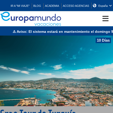
IR A "MI VIAJE"
BLOG
ACADEMIA
ACCESO AGENCIAS
España
⚠️ Aviso: El sistema estará en mantenimiento el domingo 9 de 
CRUCEROS
10 Días
EUROPA
ASIA
ORIENTE
PROMOCIONES
COMPRAR