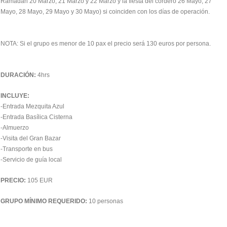
Ramadán 20 Marzo, 21 Marzo y 22 Marzo y la fiesta del cordero 26 Mayo, 27
Mayo, 28 Mayo, 29 Mayo y 30 Mayo) si coinciden con los días de operación.
NOTA: Si el grupo es menor de 10 pax el precio será 130 euros por persona.
DURACIÓN:
4hrs
INCLUYE:
-Entrada Mezquita Azul
-Entrada Basílica Cisterna
-Almuerzo
-Visita del Gran Bazar
-Transporte en bus
-Servicio de guía local
PRECIO:
105 EUR
GRUPO MÍNIMO REQUERIDO:
10 personas