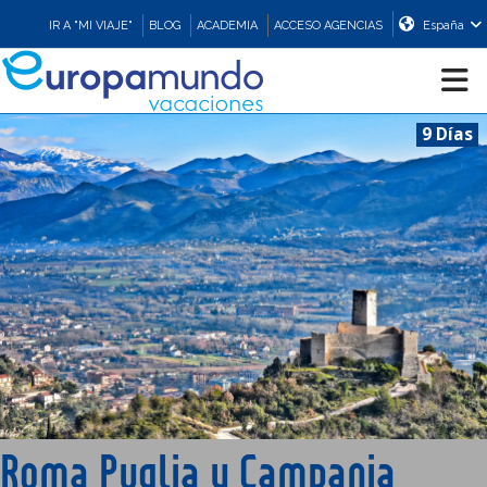
IR A "MI VIAJE"
BLOG
ACADEMIA
ACCESO AGENCIAS
España
9 Días
CRUCEROS
EUROPA
ASIA
ORIENTE
PROMOCIONES
Roma Puglia y Campania
COMPRAR