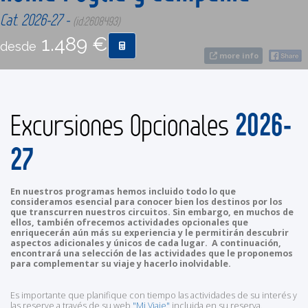
Cat. 2026-27 -
(id:2608493)
CONTACTO
1.489 €
desde
more info
MÁS
2026-
Excursiones Opcionales
27
En nuestros programas hemos incluido todo lo que
consideramos esencial para conocer bien los destinos por los
que transcurren nuestros circuitos. Sin embargo, en muchos de
ellos, también ofrecemos actividades opcionales que
enriquecerán aún más su experiencia y le permitirán descubrir
aspectos adicionales y únicos de cada lugar. A continuación,
encontrará una selección de las actividades que le proponemos
para complementar su viaje y hacerlo inolvidable.
Es importante que planifique con tiempo las actividades de su interés y
las reserve a través de su web
"Mi Viaje"
incluida en su reserva.