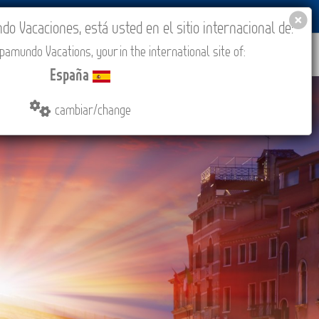
BLOG
ACADEMIA
ACCESO AGENCIAS
España
 Vacaciones, está usted en el sitio internacional de:
amundo Vacations, your in the international site of:
IONES
COMPRAR
CONTACTO
MÁS
España
cambiar/change