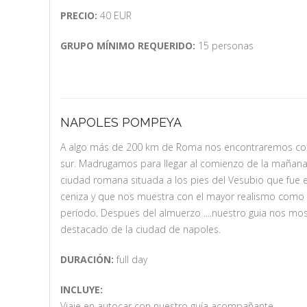
PRECIO:
40 EUR
GRUPO MÍNIMO REQUERIDO:
15 personas
NAPOLES POMPEYA
A algo más de 200 km de Roma nos encontraremos con 
sur. Madrugamos para llegar al comienzo de la mañana
ciudad romana situada a los pies del Vesubio que fue e
ceniza y que nos muestra con el mayor realismo como e
período. Despues del almuerzo ....nuestro guia nos mo
destacado de la ciudad de napoles.
DURACIÓN:
full day
INCLUYE:
Viaje en autocar con nuestro guía acompañante