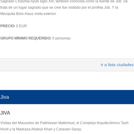
Sagrado Chasmai Ayub siglo XIV, también conocida como la fuente de Job. Se
trata de un lugar sagrado que se cree fue visitado por el profeta Job. Y la
Mezquita Bolo-Hauz visita exterior.
PRECIO:
0 EUR
GRUPO MÍNIMO REQUERIDO:
0 personas
ir a lista ciudades
Jiva
JIVA
Visitas del Mausoleo de Pakhlavan Makhmud, el Complejo Arquitectónico Tash
Hovli y la Madraza Allakuli Khan y Caravan-Saray.