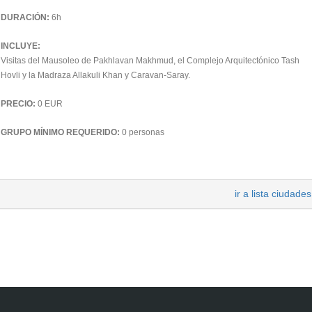
DURACIÓN:
6h
INCLUYE:
Visitas del Mausoleo de Pakhlavan Makhmud, el Complejo Arquitectónico Tash
Hovli y la Madraza Allakuli Khan y Caravan-Saray.
PRECIO:
0 EUR
GRUPO MÍNIMO REQUERIDO:
0 personas
ir a lista ciudades