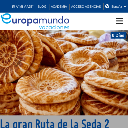
IR A "MI VIAJE"
BLOG
ACADEMIA
ACCESO AGENCIAS
España
8 Días
CRUCEROS
EUROPA
ASIA
ORIENTE
PROMOCIONES
La gran Ruta de la Seda 2
COMPRAR