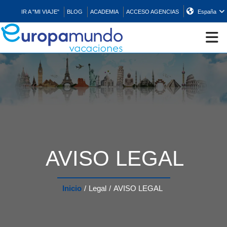
IR A "MI VIAJE"
BLOG
ACADEMIA
ACCESO AGENCIAS
España
CRUCEROS
EUROPA
ASIA
AVISO LEGAL
ORIENTE
Inicio
/
Legal
/
AVISO LEGAL
PROMOCIONES
COMPRAR