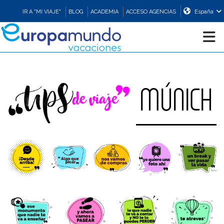
IR A "MI VIAJE"
BLOG
ACADEMIA
ACCESO AGENCIAS
España
CRUCEROS
MÚNICH
EUROPA
ASIA
ORIENTE
PROMOCIONES
COMPRAR