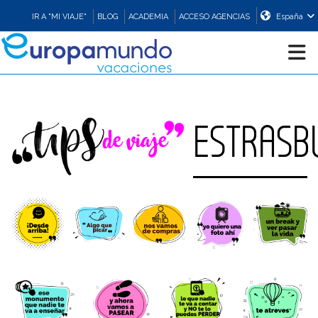
IR A "MI VIAJE"
BLOG
ACADEMIA
ACCESO AGENCIAS
España
CRUCEROS
ESTRASB
EUROPA
ASIA
ORIENTE
PROMOCIONES
COMPRAR