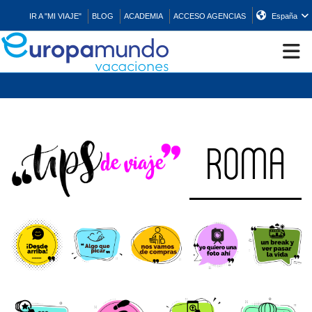
IR A "MI VIAJE"
BLOG
ACADEMIA
ACCESO AGENCIAS
España
CRUCEROS
EUROPA
ROMA
ASIA
ORIENTE
PROMOCIONES
COMPRAR