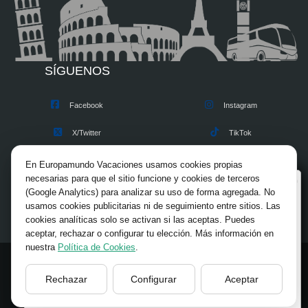
SÍGUENOS
Facebook
Instagram
X/Twitter
TikTok
Blog
Youtube
En Europamundo Vacaciones usamos cookies propias
necesarias para que el sitio funcione y cookies de terceros
Bienvenido a Europamundo Vacaciones, está usted
Opiniones
Pinterest
(Google Analytics) para analizar su uso de forma agregada. No
en el sitio internacional de:
usamos cookies publicitarias ni de seguimiento entre sitios. Las
cookies analíticas solo se activan si las aceptas. Puedes
Wellcome to Europamundo Vacations, your in the
aceptar, rechazar o configurar tu elección. Más información en
international site of:
nuestra
Política de Cookies
.
España
© 2026 Europamundo.
Rechazar
Configurar
Aceptar
Todos los derechos reservados.
cambiar/change
INICIO
INFORMACION GENERAL
VIAJES
TIPS