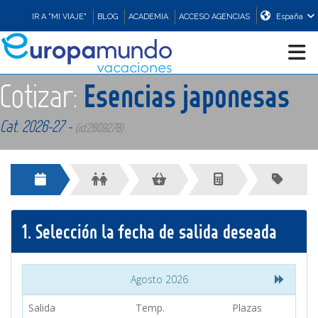
IR A "MI VIAJE"
BLOG
ACADEMIA
ACCESO AGENCIAS
España
Cotizar:
Esencias japonesas
CRUCEROS
Cat. 2026-27 -
(id:2609278)
EUROPA
ASIA
1.
Selección la fecha de salida deseada
ORIENTE
PROMOCIONES
Agosto 2026
Salida
Temp.
Plazas
COMPRAR