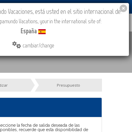
BLOG
ACADEMIA
ACCESO AGENCIAS
España
 Vacaciones, está usted en el sitio internacional de:
amundo Vacations, your in the international site of:
IONES
COMPRAR
CONTACTO
MÁS
España
cambiar/change
tizar
Presupuesto
leccione la fecha de salida deseada de las
sponibles, recuerde que esta disponibilidad de