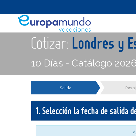
Cotizar:
Londres y E
10 Días - Catálogo 202
Salida
Pasaj
1.
Selección la fecha de salida 
A