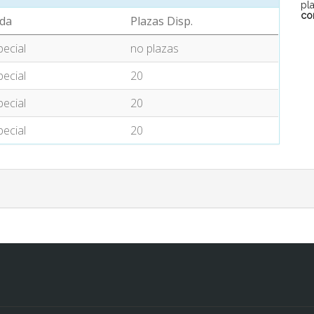
pl
co
da
Plazas Disp.
pecial
no plazas
pecial
20
pecial
20
pecial
20