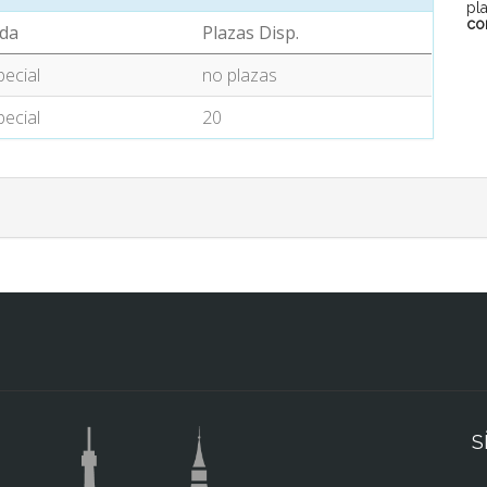
pl
co
da
Plazas Disp.
pecial
no plazas
pecial
20
S