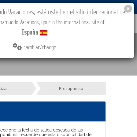
BLOG
ACADEMIA
ACCESO AGENCIAS
España
 Vacaciones, está usted en el sitio internacional de:
amundo Vacations, your in the international site of:
IONES
COMPRAR
CONTACTO
MÁS
España
cambiar/change
tizar
Presupuesto
leccione la fecha de salida deseada de las
sponibles, recuerde que esta disponibilidad de