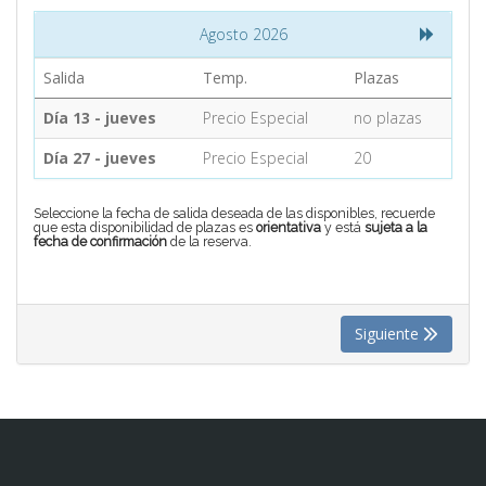
Agosto 2026
CONTACTO
Salida
Temp.
Plazas
Día 13 - jueves
Precio Especial
no plazas
MÁS
Día 27 - jueves
Precio Especial
20
Seleccione la fecha de salida deseada de las disponibles, recuerde
que esta disponibilidad de plazas es
orientativa
y está
sujeta a la
fecha de confirmación
de la reserva.
Siguiente