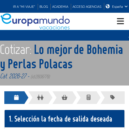
IR A "MI VIAJE"
BLOG
ACADEMIA
ACCESO AGENCIAS
España
⚠
CRUCEROS
Cotizar:
Lo mejor de Bohemia
EUROPA
y Perlas Polacas
Cat. 2026-27 -
ASIA
(id:2608779)
ORIENTE
PROMOCIONES
1.
Selección la fecha de salida deseada
COMPRAR