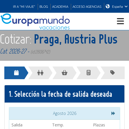
IR A "MI VIAJE"
BLOG
ACADEMIA
ACCESO AGENCIAS
España
Cotizar:
Praga, Austria Plus
CRUCEROS
Cat. 2026-27 -
(id:2608742)
EUROPA
ASIA
1.
Selección la fecha de salida deseada
ORIENTE
PROMOCIONES
Agosto 2026
Salida
Temp.
Plazas
COMPRAR