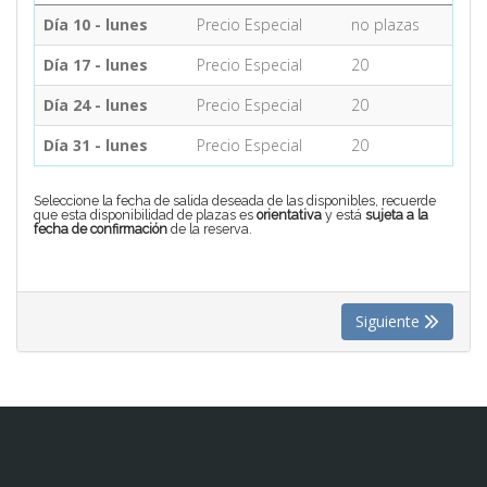
Día 10 - lunes
Precio Especial
no plazas
CONTACTO
Día 17 - lunes
Precio Especial
20
Día 24 - lunes
Precio Especial
20
MÁS
Día 31 - lunes
Precio Especial
20
Seleccione la fecha de salida deseada de las disponibles, recuerde
que esta disponibilidad de plazas es
orientativa
y está
sujeta a la
fecha de confirmación
de la reserva.
Siguiente