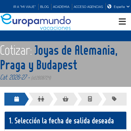
IR A "MI VIAJE"
BLOG
ACADEMIA
ACCESO AGENCIAS
España
CRUCEROS
Cotizar:
Joyas de Alemania,
EUROPA
Praga y Budapest
Cat. 2026-27 -
ASIA
(id:2608724)
ORIENTE
PROMOCIONES
1.
Selección la fecha de salida deseada
COMPRAR