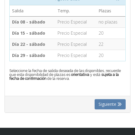
Salida
Temp.
Plazas
CONTACTO
Día 08 - sábado
Precio Especial
no plazas
Día 15 - sábado
Precio Especial
20
MÁS
Día 22 - sábado
Precio Especial
22
Día 29 - sábado
Precio Especial
20
Seleccione la fecha de salida deseada de las disponibles, recuerde
que esta disponibilidad de plazas es
orientativa
y está
sujeta a la
fecha de confirmación
de la reserva.
Siguiente