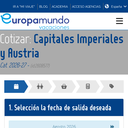
IR A "MI VIAJE"
BLOG
ACADEMIA
ACCESO AGENCIAS
España
Cotizar:
Capitales Imperiales
CRUCEROS
y Austria
EUROPA
Cat. 2026-27 -
(id:2608577)
ASIA
ORIENTE
1.
Selección la fecha de salida deseada
PROMOCIONES
COMPRAR
Agosto 2026