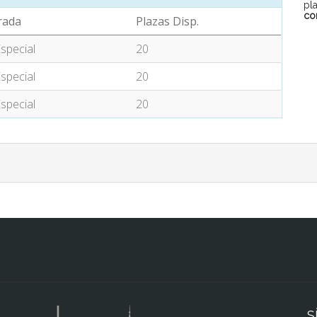
pl
co
rada
Plazas Disp.
special
20
special
20
special
20
S