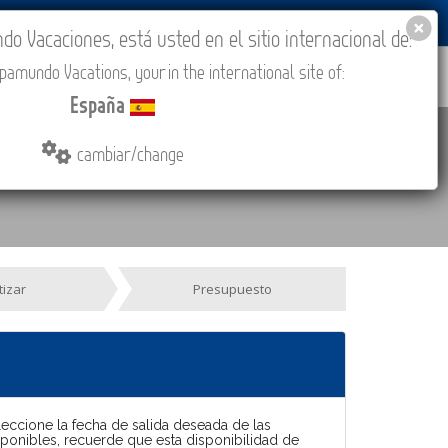
BLOG
ACADEMIA
ACCESO AGENCIAS
España
 Vacaciones, está usted en el sitio internacional de:
amundo Vacations, your in the international site of:
IONES
COMPRAR
CONTACTO
MÁS
España
cambiar/change
tizar
Presupuesto
leccione la fecha de salida deseada de las
sponibles, recuerde que esta disponibilidad de