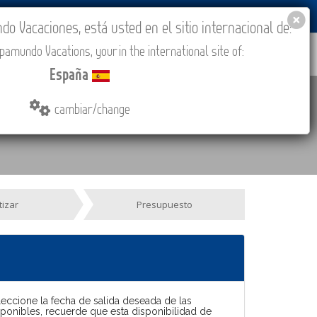
BLOG
ACADEMIA
ACCESO AGENCIAS
España
 Vacaciones, está usted en el sitio internacional de:
amundo Vacations, your in the international site of:
IONES
COMPRAR
CONTACTO
MÁS
España
cambiar/change
tizar
Presupuesto
leccione la fecha de salida deseada de las
sponibles, recuerde que esta disponibilidad de