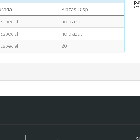
pl
co
rada
Plazas Disp.
 Especial
no plazas
 Especial
no plazas
 Especial
20
S