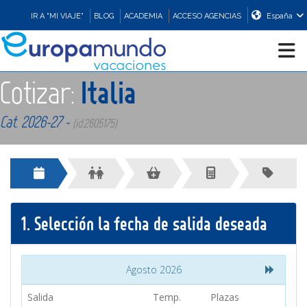
IR A "MI VIAJE"
BLOG
ACADEMIA
ACCESO AGENCIAS
España
Cotizar:
Italia
CRUCEROS
Cat. 2026-27 -
(id:2605175)
EUROPA
ASIA
1.
Selección la fecha de salida deseada
ORIENTE
PROMOCIONES
Agosto 2026
Salida
Temp.
Plazas
COMPRAR